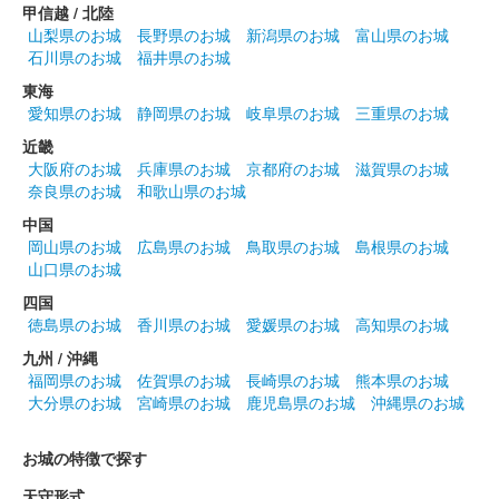
甲信越 / 北陸
販売終了
山梨県のお城
長野県のお城
新潟県のお城
富山県のお城
石川県のお城
福井県のお城
ゾロ目の日限定の限定版御城印。
東海
愛知県のお城
静岡県のお城
岐阜県のお城
三重県のお城
久野城 御城印
令和3年9月限定版
近畿
大阪府のお城
兵庫県のお城
京都府のお城
滋賀県のお城
販売終了
奈良県のお城
和歌山県のお城
ゾロ目の日限定の限定版御城印。
中国
岡山県のお城
広島県のお城
鳥取県のお城
島根県のお城
山口県のお城
久野城 御城印
令和3年8月限定版
四国
徳島県のお城
香川県のお城
愛媛県のお城
高知県のお城
販売終了
九州 / 沖縄
ゾロ目の日限定の限定版御城印。
福岡県のお城
佐賀県のお城
長崎県のお城
熊本県のお城
大分県のお城
宮崎県のお城
鹿児島県のお城
沖縄県のお城
久野城 御城印
お城の特徴で探す
令和3年7月限定版
天守形式