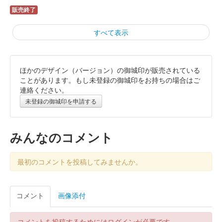
販売終了
すべて表示
ほかのデザイン（バージョン）の御城印が販売されている
久野城 御城印
令和7年秋版
ことがあります。もし未登録の御城印をお持ちの場合はご
連絡ください。
販売終了
未登録の御城印を申請する
久野城 御城印
令和7年秋版
みんなのコメント
販売終了
最初のコメントを投稿してみませんか。
久野城 御城印
令和7年秋版
コメント
画像添付
販売終了
コメントを投稿するためにはログインが必要です。