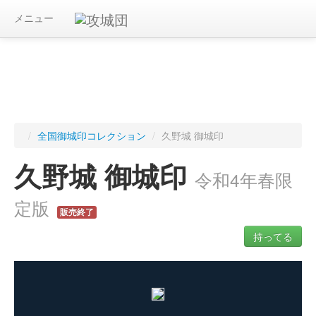
メニュー
/
全国御城印コレクション
/
久野城 御城印
久野城 御城印
令和4年春限
定版
販売終了
持ってる
ログインすると入手した御城印を記録できます