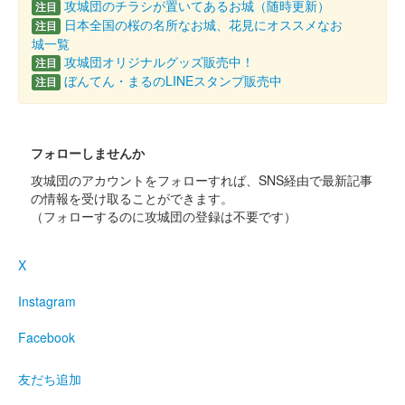
攻城団のチラシが置いてあるお城（随時更新）
注目
久野城 御城印
日本全国の桜の名所なお城、花見にオススメなお
注目
令和5年夏限定版
城一覧
攻城団オリジナルグッズ販売中！
注目
販売終了
ぼんてん・まるのLINEスタンプ販売中
注目
久野城 御城印
フォローしませんか
販売終了
攻城団のアカウントをフォローすれば、SNS経由で最新記事
の情報を受け取ることができます。
（フォローするのに攻城団の登録は不要です）
久野城 御城印
令和5年春限定版
X
販売終了
Instagram
久野城 御城印
令和4年冬限定版
Facebook
販売終了
友だち追加
梅の花がデザインされた冬の限定御城印。