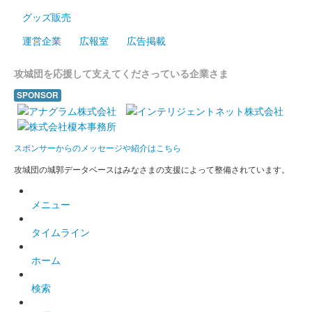
グッズ販売
ゾロ目の日限定の限定版御城印。
運営企業
広報室
広告掲載
久野城 御城印
令和3年3月限定版
攻城団を応援して支えてくださっている企業さま
SPONSOR
販売終了
ゾロ目の日限定の限定版御城印。
スポンサーからのメッセージや紹介はこちら
久野城 御城印
令和3年2月限定版
攻城団の城郭データベースはみなさまの支援によって整備されています。
販売終了
メニュー
ゾロ目の日限定の限定版御城印。
タイムライン
久野城 御城印
ホーム
令和3年1月限定版
検索
販売終了