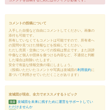
久野城 御城印
令和6年春版
販売終了
コメントの投稿について
入手した自慢など自由にコメントしてください。画像の
久野城 御城印
添付も可能です。
令和5年冬限定版
所有していなくてもコメントは可能ですので、所有者へ
の質問や見つけた情報などを投稿してください。
販売終了
ただし売買・交換についての投稿は禁止です。また誹謗
中傷など個人や団体を傷つける内容など、不適切と判断
した場合は削除いたします。
久野城 御城印
安全で有益な情報交換の場にしましょう。
日本城郭協会大賞記念版
（投稿いただいたコメントや写真は攻城団の
利用規約
に
販売終了
基づいて利用させていただくことがあります）
久野城 御城印
令和5年秋限定版
攻城団が現在、全力でオススメするトピック
攻城団を未来に残すために運営をサポートしてい
販売終了
注目
ただけませんか