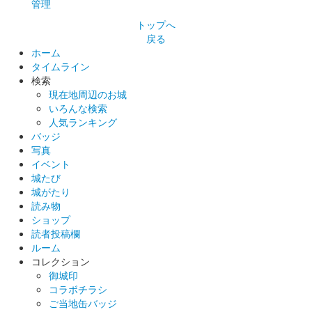
ゾロ目の日限定の限定版御城印。
管理
トップへ
戻る
久野城 御城印
ホーム
令和2年12月限定版
タイムライン
検索
販売終了
現在地周辺のお城
ゾロ目の日限定の限定版御城印。
いろんな検索
人気ランキング
バッジ
久野城 御城印
写真
令和2年11月限定版
イベント
城たび
販売終了
城がたり
ゾロ目の日限定の限定版御城印。翌令和3年11月のゾロ目販売日
読み物
にも復刻された。
ショップ
読者投稿欄
ルーム
久野城 御城印
コレクション
令和2年10月限定版
御城印
コラボチラシ
販売終了
ご当地缶バッジ
ゾロ目の日限定の限定版御城印。翌令和3年10月のゾロ目販売日