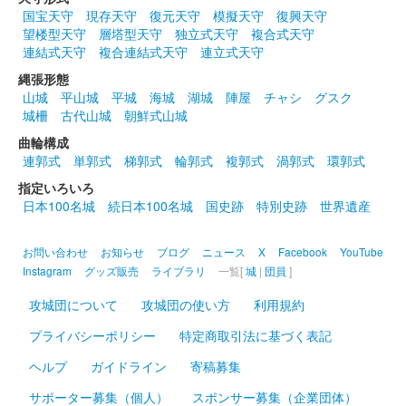
販売終了
国宝天守
現存天守
復元天守
模擬天守
復興天守
ゾロ目の日限定の限定版御城印。
望楼型天守
層塔型天守
独立式天守
複合式天守
連結式天守
複合連結式天守
連立式天守
縄張形態
久野城 御城印
令和3年6月限定版
山城
平山城
平城
海城
湖城
陣屋
チャシ
グスク
城柵
古代山城
朝鮮式山城
販売終了
曲輪構成
ゾロ目の日限定の限定版御城印。
連郭式
単郭式
梯郭式
輪郭式
複郭式
渦郭式
環郭式
指定いろいろ
日本100名城
続日本100名城
国史跡
特別史跡
世界遺産
久野城 御城印
令和3年5月限定版
お問い合わせ
お知らせ
ブログ
ニュース
X
Facebook
YouTube
販売終了
Instagram
グッズ販売
ライブラリ
一覧[
城
|
団員
]
ゾロ目の日限定の限定版御城印だが、令和3年は5月5日が休みの
ため、1・2・7・8・9日に販売された。
攻城団について
攻城団の使い方
利用規約
プライバシーポリシー
特定商取引法に基づく表記
久野城 御城印
ヘルプ
ガイドライン
寄稿募集
令和3年4月限定版
サポーター募集（個人）
スポンサー募集（企業団体）
販売終了