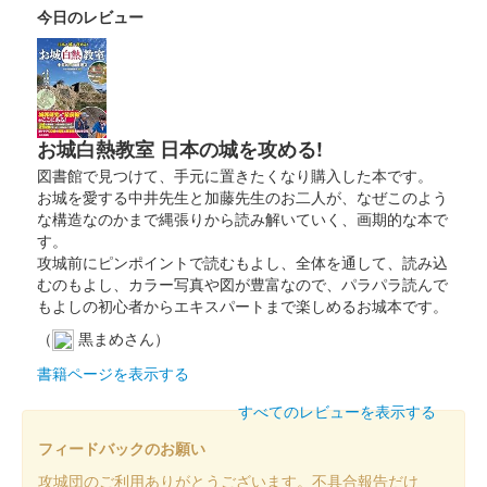
今日のレビュー
久野城 御城印
令和4年秋限定版
販売終了
お城白熱教室 日本の城を攻める!
図書館で見つけて、手元に置きたくなり購入した本です。
久野城 御城印
令和4年夏限定版
お城を愛する中井先生と加藤先生のお二人が、なぜこのよう
な構造なのかまで縄張りから読み解いていく、画期的な本で
販売終了
す。
攻城前にピンポイントで読むもよし、全体を通して、読み込
風鈴がデザインされた夏の限定御城印。
むのもよし、カラー写真や図が豊富なので、パラパラ読んで
もよしの初心者からエキスパートまで楽しめるお城本です。
久野城 御城印
（
黒まめさん）
令和四年四月四日ゾロ目版
書籍ページを表示する
販売終了
すべてのレビューを表示する
四が3つならんだゾロ目の日限定御城印。
フィードバックのお願い
攻城団のご利用ありがとうございます。不具合報告だけ