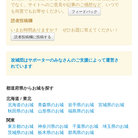
久野城 御城印
令和4年1月限定版
でなく、サイトへのご意見や記事のご感想など、いつで
も何度でもお寄せください。
フィードバック
販売終了
読者投稿欄
ゾロ目の日限定の限定版御城印。
いまお時間ありますか？ ぜひお題に答えてください！
読者投稿欄に投稿する
久野城 御城印
令和3年12月限定版
販売終了
攻城団はサポーターのみなさんのご支援によって運営さ
れています
ゾロ目の日限定の限定版御城印。
久野城 御城印
都道府県からお城を探す
令和3年11月限定版
北海道 / 東北
販売終了
北海道のお城
青森県のお城
岩手県のお城
宮城県のお城
秋田県のお城
山形県のお城
福島県のお城
ゾロ目の日限定の限定版御城印。
関東
東京都のお城
神奈川県のお城
千葉県のお城
埼玉県のお城
久野城 御城印
茨城県のお城
栃木県のお城
群馬県のお城
令和3年10月限定版