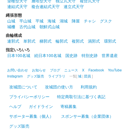
望楼型天守
層塔型天守
独立式天守
複合式天守
連結式天守
複合連結式天守
連立式天守
縄張形態
山城
平山城
平城
海城
湖城
陣屋
チャシ
グスク
城柵
古代山城
朝鮮式山城
曲輪構成
連郭式
単郭式
梯郭式
輪郭式
複郭式
渦郭式
環郭式
指定いろいろ
日本100名城
続日本100名城
国史跡
特別史跡
世界遺産
お問い合わせ
お知らせ
ブログ
ニュース
X
Facebook
YouTube
Instagram
グッズ販売
ライブラリ
一覧[
城
|
団員
]
攻城団について
攻城団の使い方
利用規約
プライバシーポリシー
特定商取引法に基づく表記
ヘルプ
ガイドライン
寄稿募集
サポーター募集（個人）
スポンサー募集（企業団体）
グッズ販売