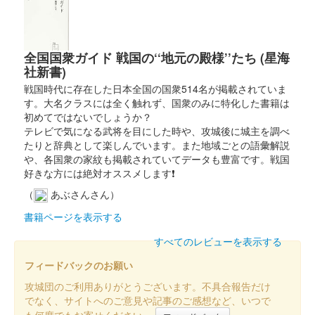
全国国衆ガイド 戦国の‘‘地元の殿様’’たち (星海
社新書)
戦国時代に存在した日本全国の国衆514名が掲載されていま
す。大名クラスには全く触れず、国衆のみに特化した書籍は
初めてではないでしょうか？
テレビで気になる武将を目にした時や、攻城後に城主を調べ
たりと辞典として楽しんでいます。また地域ごとの語彙解説
や、各国衆の家紋も掲載されていてデータも豊富です。戦国
好きな方には絶対オススメします❗
（
あぶさんさん）
書籍ページを表示する
すべてのレビューを表示する
フィードバックのお願い
攻城団のご利用ありがとうございます。不具合報告だけ
でなく、サイトへのご意見や記事のご感想など、いつで
も何度でもお寄せください。