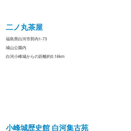
二ノ丸茶屋
福島県白河市郭内1-73
城山公園内
白河小峰城からの距離
約0.16km
小峰城歴史館 白河集古苑