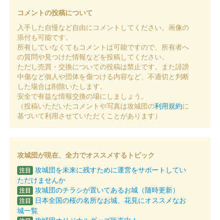
コメントの投稿について
入手した自慢など自由にコメントしてください。画像の
添付も可能です。
所有していなくてもコメントは可能ですので、所有者へ
の質問や見つけた情報などを投稿してください。
ただし売買・交換についての投稿は禁止です。また誹謗
中傷など個人や団体を傷つける内容など、不適切と判断
した場合は削除いたします。
安全で有益な情報交換の場にしましょう。
（投稿いただいたコメントや写真は攻城団の
利用規約
に
基づいて利用させていただくことがあります）
攻城団が現在、全力でオススメするトピック
攻城団を未来に残すために運営をサポートしてい
注目
ただけませんか
攻城団のチラシが置いてあるお城（随時更新）
注目
日本全国の桜の名所なお城、花見にオススメなお
注目
城一覧