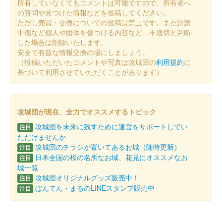
所有していなくてもコメントは可能ですので、所有者へ
の質問や見つけた情報などを投稿してください。
ただし売買・交換についての投稿は禁止です。また誹謗
中傷など個人や団体を傷つける内容など、不適切と判断
した場合は削除いたします。
安全で有益な情報交換の場にしましょう。
（投稿いただいたコメントや写真は攻城団の
利用規約
に
基づいて利用させていただくことがあります）
攻城団が現在、全力でオススメするトピック
攻城団を未来に残すために運営をサポートしてい
注目
ただけませんか
攻城団のチラシが置いてあるお城（随時更新）
注目
日本全国の桜の名所なお城、花見にオススメなお
注目
城一覧
攻城団オリジナルグッズ販売中！
注目
ぼんてん・まるのLINEスタンプ販売中
注目