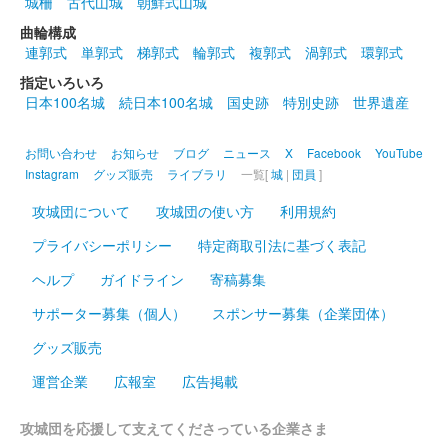
城柵
古代山城
朝鮮式山城
曲輪構成
連郭式
単郭式
梯郭式
輪郭式
複郭式
渦郭式
環郭式
指定いろいろ
日本100名城
続日本100名城
国史跡
特別史跡
世界遺産
お問い合わせ
お知らせ
ブログ
ニュース
X
Facebook
YouTube
Instagram
グッズ販売
ライブラリ
一覧[
城
|
団員
]
攻城団について
攻城団の使い方
利用規約
プライバシーポリシー
特定商取引法に基づく表記
ヘルプ
ガイドライン
寄稿募集
サポーター募集（個人）
スポンサー募集（企業団体）
グッズ販売
運営企業
広報室
広告掲載
攻城団を応援して支えてくださっている企業さま