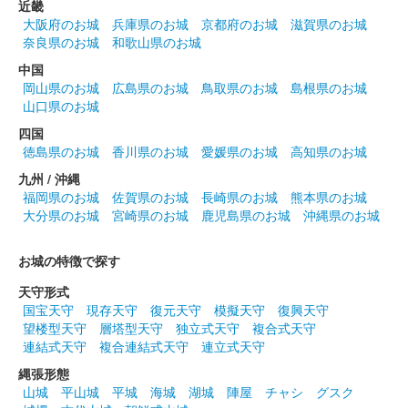
近畿
大阪府のお城
兵庫県のお城
京都府のお城
滋賀県のお城
奈良県のお城
和歌山県のお城
中国
岡山県のお城
広島県のお城
鳥取県のお城
島根県のお城
山口県のお城
四国
徳島県のお城
香川県のお城
愛媛県のお城
高知県のお城
九州 / 沖縄
福岡県のお城
佐賀県のお城
長崎県のお城
熊本県のお城
大分県のお城
宮崎県のお城
鹿児島県のお城
沖縄県のお城
お城の特徴で探す
天守形式
国宝天守
現存天守
復元天守
模擬天守
復興天守
望楼型天守
層塔型天守
独立式天守
複合式天守
連結式天守
複合連結式天守
連立式天守
縄張形態
山城
平山城
平城
海城
湖城
陣屋
チャシ
グスク