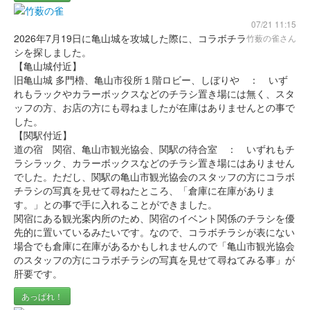
07/21 11:15
2026年7月19日に亀山城を攻城した際に、コラボチラ
竹薮の雀さん
シを探しました。
【亀山城付近】
旧亀山城 多門櫓、亀山市役所１階ロビー、しぼりや ： いず
れもラックやカラーボックスなどのチラシ置き場には無く、スタ
ッフの方、お店の方にも尋ねましたが在庫はありませんとの事で
した。
【関駅付近】
道の宿 関宿、亀山市観光協会、関駅の待合室 ： いずれもチ
ラシラック、カラーボックスなどのチラシ置き場にはありません
でした。ただし、関駅の亀山市観光協会のスタッフの方にコラボ
チラシの写真を見せて尋ねたところ、「倉庫に在庫がありま
す。」との事で手に入れることができました。
関宿にある観光案内所のため、関宿のイベント関係のチラシを優
先的に置いているみたいです。なので、コラボチラシが表にない
場合でも倉庫に在庫があるかもしれませんので「亀山市観光協会
のスタッフの方にコラボチラシの写真を見せて尋ねてみる事」が
肝要です。
あっぱれ！