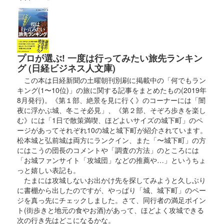
プロが選ぶ! 一度は行ってみたい旅先ランキン
グ (日経ビジネス人文庫)
この本は日経新聞の土曜朝刊別刷に掲載中の「何でもラン
キング(1〜10位)」の旅に関する記事をまとめたもの(2019年
8月発行)。《第１部、絶景を見に行く》のコーナーには「闇
夜に浮かぶ城、冬こそ必見」、《第２部、そぞろ歩きを楽し
む》には「1日で散策満喫、ほどよいサイズの城下町」のペ
ージがあってそれぞれ10の城と城下町が紹介されています。
松本城と弘前城は両方にランクイン、また「〜城下町」の方
にはこうの団長のコメントや「調査の方法」のところには
「お城ファンサイト「攻城団」などの推薦や…」というちょ
っと嬉しい表記も。
たまには攻城しないお出かけ先を探してみようと久しぶり
に書棚から出したのですが、やっぱり「城、城下町」のペー
ジを真っ先にチェックしました。さて、同行者の満足ポイン
ト(街歩きと地元の食やお酒)があって、ほどよく攻城できる
次の行き先はどこになるかな。