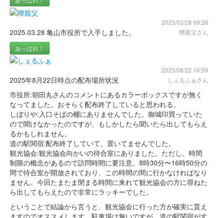
2025/03/28 09:26
2025.03.28 亀山市役所で入手しました。
狸親父さん
あっぱれ！
2025/08/22 16:59
2025年8月22日時点の配布場所状況
しぇるふぁさん
市役所:朝田丸さんのコメントにあるカラーボックスですが無く
なってました。おそらく配布終了していると思われる。
しぼりや:入口そばの棚にありませんでした。御城印買っていた
ので聞けなかったのですが、もしかしたら聞いたら出してもらえ
るかもしれません。
道の駅関宿:配布終了していて、置いてませんでした。
観光協会:観光協会向かいの待合室にありました。ただし、時間
制限の概念があるので訪問時間に要注意。8時30分〜16時50分の
間で待合室が開放されており、この時間の間に行かなければなり
ません。今回たまたま閉まる時間に来れて観光協会の方に尋ねた
ら出してもらえたので非常にラッキーでした。
ということで結論から言うと、観光協会に行った方が確実に貰え
ますのでオススメします。駐車場は無いですが、道の駅関宿がす