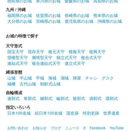
徳島県のお城
香川県のお城
愛媛県のお城
高知県のお城
九州 / 沖縄
福岡県のお城
佐賀県のお城
長崎県のお城
熊本県のお城
大分県のお城
宮崎県のお城
鹿児島県のお城
沖縄県のお城
お城の特徴で探す
天守形式
国宝天守
現存天守
復元天守
模擬天守
復興天守
望楼型天守
層塔型天守
独立式天守
複合式天守
連結式天守
複合連結式天守
連立式天守
縄張形態
山城
平山城
平城
海城
湖城
陣屋
チャシ
グスク
城柵
古代山城
朝鮮式山城
曲輪構成
連郭式
単郭式
梯郭式
輪郭式
複郭式
渦郭式
環郭式
指定いろいろ
日本100名城
続日本100名城
国史跡
特別史跡
世界遺産
お問い合わせ
お知らせ
ブログ
ニュース
X
Facebook
YouTube