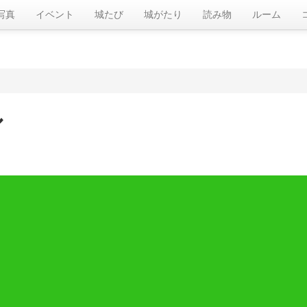
写真
イベント
城たび
城がたり
読み物
ルーム
シ