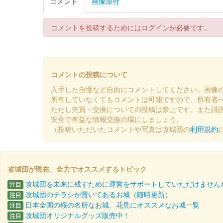
コメント
画像添付
コメントを投稿するためにはログインが必要です。
コメントの投稿について
入手した自慢など自由にコメントしてください。画像
所有していなくてもコメントは可能ですので、所有者
ただし売買・交換についての投稿は禁止です。また誹
安全で有益な情報交換の場にしましょう。
（投稿いただいたコメントや写真は攻城団の
利用規約
攻城団が現在、全力でオススメするトピック
攻城団を未来に残すために運営をサポートしていただけません
注目
攻城団のチラシが置いてあるお城（随時更新）
注目
日本全国の桜の名所なお城、花見にオススメなお城一覧
注目
攻城団オリジナルグッズ販売中！
注目