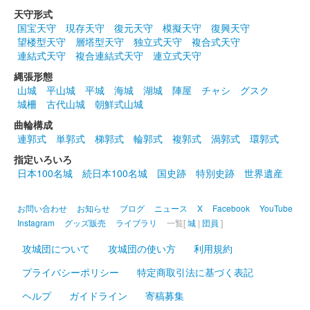
天守形式
国宝天守
現存天守
復元天守
模擬天守
復興天守
望楼型天守
層塔型天守
独立式天守
複合式天守
連結式天守
複合連結式天守
連立式天守
縄張形態
山城
平山城
平城
海城
湖城
陣屋
チャシ
グスク
城柵
古代山城
朝鮮式山城
曲輪構成
連郭式
単郭式
梯郭式
輪郭式
複郭式
渦郭式
環郭式
指定いろいろ
日本100名城
続日本100名城
国史跡
特別史跡
世界遺産
お問い合わせ
お知らせ
ブログ
ニュース
X
Facebook
YouTube
Instagram
グッズ販売
ライブラリ
一覧[
城
|
団員
]
攻城団について
攻城団の使い方
利用規約
プライバシーポリシー
特定商取引法に基づく表記
ヘルプ
ガイドライン
寄稿募集