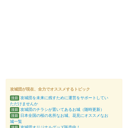
都道府県
都道府県を選択
攻城団に登録されたお城の住所と販売場所の住所が対象で
す
販売開始年
販売元
可児商工会議所青年部
攻城団が現在、全力でオススメするトピック
製作（デザイン）
攻城団を未来に残すために運営をサポートしてい
注目
販売元を選択
ただけませんか
攻城団のチラシが置いてあるお城（随時更新）
注目
製作（印刷）
日本全国の桜の名所なお城、花見にオススメなお
注目
販売元を選択
城一覧
攻城団オリジナルグッズ販売中！
注目