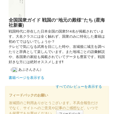
全国国衆ガイド 戦国の‘‘地元の殿様’’たち (星海
社新書)
戦国時代に存在した日本全国の国衆514名が掲載されていま
す。大名クラスには全く触れず、国衆のみに特化した書籍は
初めてではないでしょうか？
テレビで気になる武将を目にした時や、攻城後に城主を調べ
たりと辞典として楽しんでいます。また地域ごとの語彙解説
や、各国衆の家紋も掲載されていてデータも豊富です。戦国
好きな方には絶対オススメします❗
（
あぶさんさん）
書籍ページを表示する
すべてのレビューを表示する
フィードバックのお願い
攻城団のご利用ありがとうございます。不具合報告だけ
でなく、サイトへのご意見や記事のご感想など、いつで
も何度でもお寄せください。
フィードバック