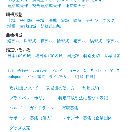
連結式天守
複合連結式天守
連立式天守
縄張形態
山城
平山城
平城
海城
湖城
陣屋
チャシ
グスク
城柵
古代山城
朝鮮式山城
曲輪構成
連郭式
単郭式
梯郭式
輪郭式
複郭式
渦郭式
環郭式
指定いろいろ
日本100名城
続日本100名城
国史跡
特別史跡
世界遺産
お問い合わせ
お知らせ
ブログ
ニュース
X
Facebook
YouTube
Instagram
グッズ販売
ライブラリ
一覧[
城
|
団員
]
攻城団について
攻城団の使い方
利用規約
プライバシーポリシー
特定商取引法に基づく表記
ヘルプ
ガイドライン
寄稿募集
サポーター募集（個人）
スポンサー募集（企業団体）
グッズ販売