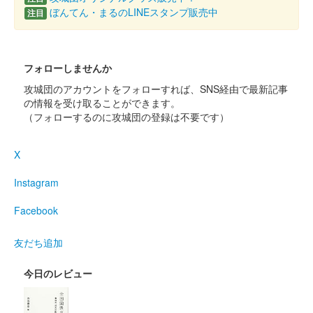
除外する
ぼんてん・まるのLINEスタンプ販売中
注目
現地販売以外を除外
EC販売のみを除外
販売終了を除外
フォローしませんか
非売品を除外
攻城団のアカウントをフォローすれば、SNS経由で最新記事
セット販売のみを除外
の情報を受け取ることができます。
（フォローするのに攻城団の登録は不要です）
検索する
X
Instagram
Facebook
友だち追加
今日のレビュー