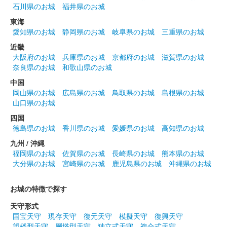
石川県のお城
福井県のお城
東海
愛知県のお城
静岡県のお城
岐阜県のお城
三重県のお城
近畿
大阪府のお城
兵庫県のお城
京都府のお城
滋賀県のお城
奈良県のお城
和歌山県のお城
中国
岡山県のお城
広島県のお城
鳥取県のお城
島根県のお城
山口県のお城
四国
徳島県のお城
香川県のお城
愛媛県のお城
高知県のお城
九州 / 沖縄
福岡県のお城
佐賀県のお城
長崎県のお城
熊本県のお城
大分県のお城
宮崎県のお城
鹿児島県のお城
沖縄県のお城
お城の特徴で探す
天守形式
国宝天守
現存天守
復元天守
模擬天守
復興天守
望楼型天守
層塔型天守
独立式天守
複合式天守