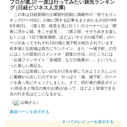
プロが選ぶ! 一度は行ってみたい旅先ランキン
グ (日経ビジネス人文庫)
この本は日経新聞の土曜朝刊別刷に掲載中の「何でもラン
キング(1〜10位)」の旅に関する記事をまとめたもの(2019年
8月発行)。《第１部、絶景を見に行く》のコーナーには「闇
夜に浮かぶ城、冬こそ必見」、《第２部、そぞろ歩きを楽し
む》には「1日で散策満喫、ほどよいサイズの城下町」のペ
ージがあってそれぞれ10の城と城下町が紹介されています。
松本城と弘前城は両方にランクイン、また「〜城下町」の方
にはこうの団長のコメントや「調査の方法」のところには
「お城ファンサイト「攻城団」などの推薦や…」というちょ
っと嬉しい表記も。
たまには攻城しないお出かけ先を探してみようと久しぶり
に書棚から出したのですが、やっぱり「城、城下町」のペー
ジを真っ先にチェックしました。さて、同行者の満足ポイン
ト(街歩きと地元の食やお酒)があって、ほどよく攻城できる
次の行き先はどこになるかな。
（
山鳩さん）
書籍ページを表示する
すべてのレビューを表示する