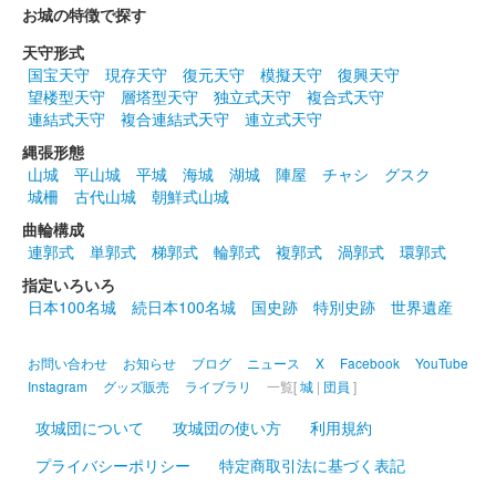
お城の特徴で探す
天守形式
国宝天守
現存天守
復元天守
模擬天守
復興天守
望楼型天守
層塔型天守
独立式天守
複合式天守
連結式天守
複合連結式天守
連立式天守
縄張形態
山城
平山城
平城
海城
湖城
陣屋
チャシ
グスク
城柵
古代山城
朝鮮式山城
曲輪構成
連郭式
単郭式
梯郭式
輪郭式
複郭式
渦郭式
環郭式
指定いろいろ
日本100名城
続日本100名城
国史跡
特別史跡
世界遺産
お問い合わせ
お知らせ
ブログ
ニュース
X
Facebook
YouTube
Instagram
グッズ販売
ライブラリ
一覧[
城
|
団員
]
攻城団について
攻城団の使い方
利用規約
プライバシーポリシー
特定商取引法に基づく表記