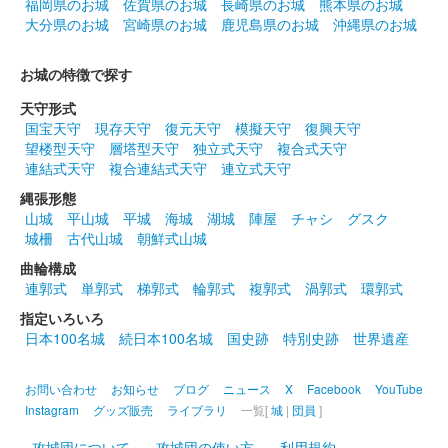
福岡県のお城
佐賀県のお城
長崎県のお城
熊本県のお城
大分県のお城
宮崎県のお城
鹿児島県のお城
沖縄県のお城
お城の特徴で探す
天守形式
国宝天守
現存天守
復元天守
模擬天守
復興天守
望楼型天守
層塔型天守
独立式天守
複合式天守
連結式天守
複合連結式天守
連立式天守
縄張形態
山城
平山城
平城
海城
湖城
陣屋
チャシ
グスク
城柵
古代山城
朝鮮式山城
曲輪構成
連郭式
単郭式
梯郭式
輪郭式
複郭式
渦郭式
環郭式
指定いろいろ
日本100名城
続日本100名城
国史跡
特別史跡
世界遺産
お問い合わせ
お知らせ
ブログ
ニュース
X
Facebook
YouTube
Instagram
グッズ販売
ライブラリ
一覧[
城
|
団員
]
攻城団について
攻城団の使い方
利用規約