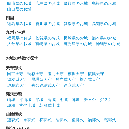
岡山県のお城
広島県のお城
鳥取県のお城
島根県のお城
山口県のお城
四国
徳島県のお城
香川県のお城
愛媛県のお城
高知県のお城
九州 / 沖縄
福岡県のお城
佐賀県のお城
長崎県のお城
熊本県のお城
大分県のお城
宮崎県のお城
鹿児島県のお城
沖縄県のお城
お城の特徴で探す
天守形式
国宝天守
現存天守
復元天守
模擬天守
復興天守
望楼型天守
層塔型天守
独立式天守
複合式天守
連結式天守
複合連結式天守
連立式天守
縄張形態
山城
平山城
平城
海城
湖城
陣屋
チャシ
グスク
城柵
古代山城
朝鮮式山城
曲輪構成
連郭式
単郭式
梯郭式
輪郭式
複郭式
渦郭式
環郭式
指定いろいろ