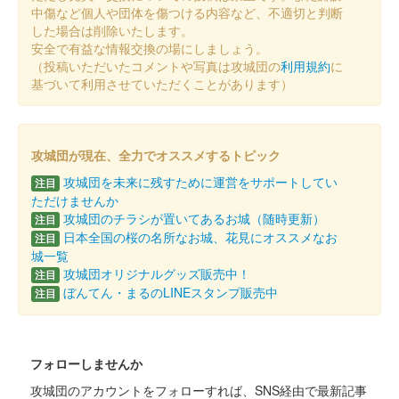
中傷など個人や団体を傷つける内容など、不適切と判断
した場合は削除いたします。
安全で有益な情報交換の場にしましょう。
（投稿いただいたコメントや写真は攻城団の
利用規約
に
基づいて利用させていただくことがあります）
攻城団が現在、全力でオススメするトピック
攻城団を未来に残すために運営をサポートしてい
注目
ただけませんか
攻城団のチラシが置いてあるお城（随時更新）
注目
日本全国の桜の名所なお城、花見にオススメなお
注目
城一覧
攻城団オリジナルグッズ販売中！
注目
ぼんてん・まるのLINEスタンプ販売中
注目
フォローしませんか
攻城団のアカウントをフォローすれば、SNS経由で最新記事