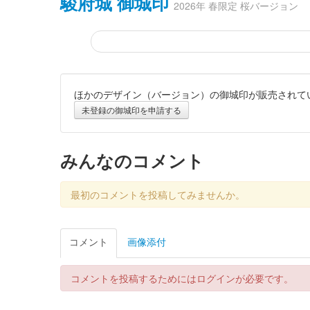
駿府城 御城印
2026年 春限定 桜バージョン
ほかのデザイン（バージョン）の御城印が販売されて
駿府城 御城印
坤櫓と桜バージョン
未登録の御城印を申請する
配布終了
巽櫓の中の売店で1500円以上購入するとプレゼント。
みんなのコメント
駿府城 御城印
最初のコメントを投稿してみませんか。
第3回水緑祭限定版
販売終了
コメント
画像添付
駿府城 御城印
コメントを投稿するためにはログインが必要です。
第3回水緑祭限定版
販売終了