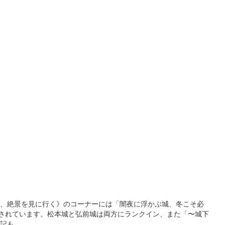
なった。
１部、絶景を見に行く》のコーナーには「闇夜に浮かぶ城、冬こそ必
介されています。松本城と弘前城は両方にランクイン、また「〜城下
記も。