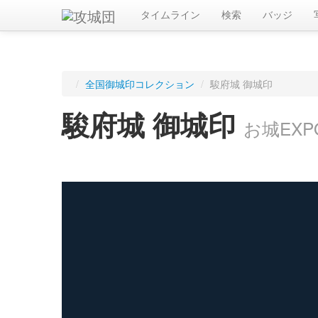
タイムライン
検索
バッジ
/
全国御城印コレクション
/
駿府城 御城印
駿府城 御城印
お城EXP
ログインすると入手した御城印を記録できます