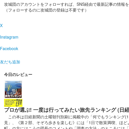
駿府城の2025秋の季節限定御城印。紅葉と東御門・巽
攻城団のアカウントをフォローすれば、SNS経由で最新記事の情報
（フォローするのに攻城団の登録は不要です）
今川氏館 御城印
X
多くの人からの要望により作成された駿府城の前身・今
Instagram
Facebook
駿府城 御城印
家康公ゆかりの4城版
友だち追加
今日のレビュー
駿府城 御城印
坤櫓バージョン
坤櫓と常夜灯が描かれている。当初は売店で1500円以上
駿府城 御城印
プロが選ぶ! 一度は行ってみたい旅先ランキング (日
東御門バージョン
この本は日経新聞の土曜朝刊別刷に掲載中の「何でもランキング(1〜
販売終了
見」、《第２部、そぞろ歩きを楽しむ》には「1日で散策満喫、ほど
町」の方にはこうの団長のコメントや「調査の方法」のところには「