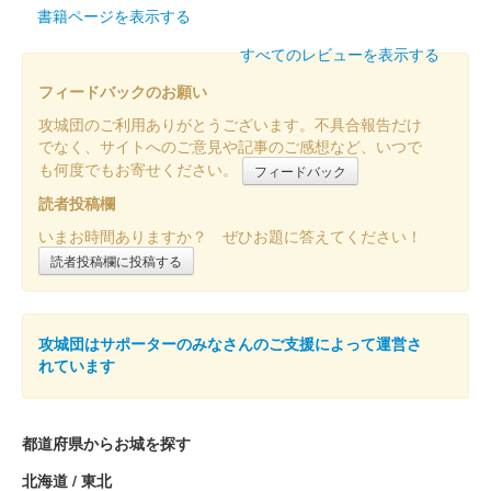
美濃金山城 御城印
金版
書籍ページを表示する
城門の里帰りを記念して、金・銀台紙の御城印を発行。売上金の
すべてのレビューを表示する
全額を「城門里帰り」の事業費用の一助としている。250枚限
フィードバックのお願い
定。
攻城団のご利用ありがとうございます。不具合報告だけ
でなく、サイトへのご意見や記事のご感想など、いつで
美濃金山城 御城印
も何度でもお寄せください。
フィードバック
銀版
読者投稿欄
城門の里帰りを記念して、金・銀台紙の御城印を発行。売上金の
いまお時間ありますか？ ぜひお題に答えてください！
全額を「城門里帰り」の事業費用の一助としている。250枚限
定。
読者投稿欄に投稿する
美濃金山城 登城記念御朱印
銀版
攻城団はサポーターのみなさんのご支援によって運営さ
れています
美濃金山城跡は2013年（平成25年）に国史跡に指定され、2023
年（令和5年）で10周年を迎えた記念に、金・銀台紙の城印を発
行した。500セット限定。
都道府県からお城を探す
北海道 / 東北