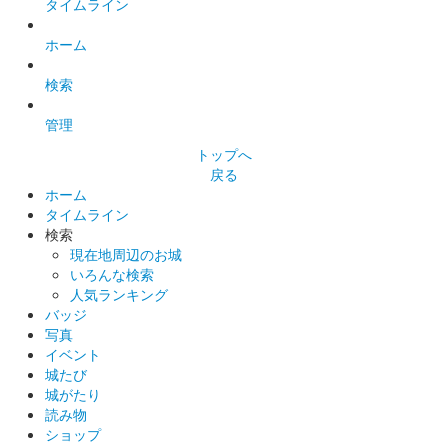
タイムライン
らんまる君
ホーム
販売終了
検索
美濃金山城 登城記念御朱印
管理
春版（桜）ら
トップへ
んまる君
戻る
ホーム
販売終了
タイムライン
検索
現在地周辺のお城
美濃金山城址 御城印
いろんな検索
人気ランキング
バッジ
写真
美濃金山城 登城記念御朱印
イベント
秋版（もみ
城たび
城がたり
じ）らんまる君
読み物
ショップ