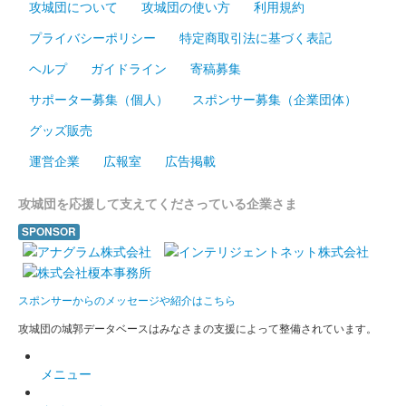
攻城団について
攻城団の使い方
利用規約
兼山六斎市の来場記念として買い物客に配布された。限定200
プライバシーポリシー
特定商取引法に基づく表記
枚。
ヘルプ
ガイドライン
寄稿募集
サポーター募集（個人）
スポンサー募集（企業団体）
美濃金山城 登城記念御城印
秋版（もみ
グッズ販売
じ）らんまる君
運営企業
広報室
広告掲載
販売終了
攻城団を応援して支えてくださっている企業さま
SPONSOR
美濃金山城 登城記念御朱印
冬版 らんまる
君
スポンサーからのメッセージや紹介はこちら
販売終了
攻城団の城郭データベースはみなさまの支援によって整備されています。
メニュー
美濃金山城 登城記念御朱印
夏版（朝顔）