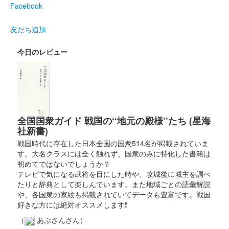
来場記念の赤抜きが変更
Facebook
友だち追加
美濃金山城 御城印
お月見版
今日のレビュー
美濃金山城 御城印
秋版 紅葉
販売終了
全国国衆ガイド 戦国の‘‘地元の殿様’’たち (星海
社新書)
美濃金山城 御城印
令和6年夏版 花火
戦国時代に存在した日本全国の国衆514名が掲載されていま
す。大名クラスには全く触れず、国衆のみに特化した書籍は
初めてではないでしょうか？
美濃金山城跡 御城印
テレビで気になる武将を目にした時や、攻城後に城主を調べ
令和6年春版
たりと辞典として楽しんでいます。また地域ごとの語彙解説
や、各国衆の家紋も掲載されていてデータも豊富です。戦国
販売終了
好きな方には絶対オススメします❗
（
あぶさんさん）