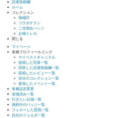
読者投稿欄
美濃金山城 登城記念御朱印
ルーム
夏版（朝顔）
コレクション
御城印
販売終了
コラボチラシ
四季版のひとつ。6/1〜8/31の期間限定で販売される。
ご当地缶バッジ
お城トレカ
閉じる
美濃金山城 登城記念御朱印
春版（桜）
マイページ
各種プロフィールリンク
販売終了
マイベストキャッスル
投稿した写真一覧
四季版のひとつ。3/1〜5/31の期間限定で販売される。
回答した読者投稿欄一覧
投稿したレビュー一覧
自分のコレクション一覧
美濃金山城 登城記念御朱印
参加したイベント一覧
冬版（雪の結
各種設定変更
攻城済み一覧
晶）
行きたいお城一覧
販売終了
挑戦中のバッジ一覧
フォローした団員一覧
四季版のひとつ。12/1〜2/28の期間限定で販売される。
自分のフォルダ一覧