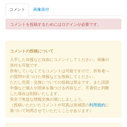
コメント
画像添付
販売終了
コメントを投稿するためにはログインが必要です。
美濃金山城跡 御城印
お城EXPO 2024限定版
販売終了
2024年12月21、22日に開催されたお城EXPO 2024の岐阜県可児
コメントの投稿について
市の山城ブースにて販売された御城印。300枚限定。
入手した自慢など自由にコメントしてください。画像の
添付も可能です。
所有していなくてもコメントは可能ですので、所有者へ
美濃金山城跡 御城印
山城に行こう！2024限定
の質問や見つけた情報などを投稿してください。
ただし売買・交換についての投稿は禁止です。また誹謗
版
中傷など個人や団体を傷つける内容など、不適切と判断
した場合は削除いたします。
販売終了
安全で有益な情報交換の場にしましょう。
（投稿いただいたコメントや写真は攻城団の
利用規約
に
山城に行こう！2024の美濃金山城ブースにて販売された限定御
基づいて利用させていただくことがあります）
城印。美濃金山城跡の現地おもてなしブースでも販売された。森
長可が愛用した槍「人間無骨」が配置されており、「山城に行こ
う！2024」のロゴも印……