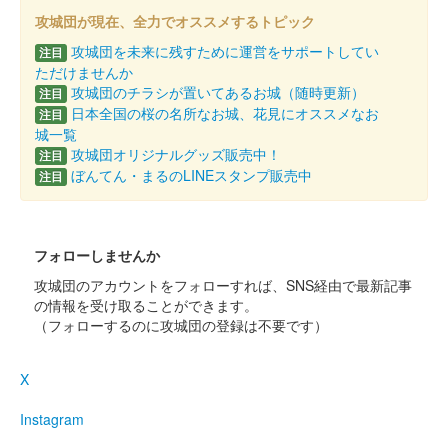
攻城団が現在、全力でオススメするトピック
美濃金山城跡 御城印
攻城団を未来に残すために運営をサポートしてい
注目
山城に行こう！2024限
ただけませんか
攻城団のチラシが置いてあるお城（随時更新）
注目
定・金版
日本全国の桜の名所なお城、花見にオススメなお
注目
城一覧
販売終了
攻城団オリジナルグッズ販売中！
注目
山城に行こう！2024の美濃金山城ブースにて販売された限定御
ぼんてん・まるのLINEスタンプ販売中
注目
城印。こちらは金色の用紙にて作成されている。美濃金山城跡の
現地おもてなしブースでも販売された。森長可が愛用した槍「人
間無骨」が配置されており……
フォローしませんか
攻城団のアカウントをフォローすれば、SNS経由で最新記事
美濃金山城 御城印
冬版
の情報を受け取ることができます。
（フォローするのに攻城団の登録は不要です）
販売終了
X
烏峰城（美濃金山城） 御城印
第二版
Instagram