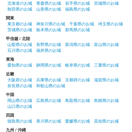
美濃金山城 登城記念御朱印
北海道のお城
青森県のお城
岩手県のお城
宮城県のお城
金版
秋田県のお城
山形県のお城
福島県のお城
美濃金山城跡は2013年（平成25年）に国史跡に指定され、2023
関東
年（令和5年）で10周年を迎えた記念に、金・銀台紙の城印を発
東京都のお城
神奈川県のお城
千葉県のお城
埼玉県のお城
行した。500セット限定。
茨城県のお城
栃木県のお城
群馬県のお城
甲信越 / 北陸
山梨県のお城
長野県のお城
新潟県のお城
富山県のお城
美濃金山城 登城記念御朱印
令和五年春版
石川県のお城
福井県のお城
東海
（桜）らんまる君
愛知県のお城
静岡県のお城
岐阜県のお城
三重県のお城
販売終了
近畿
大阪府のお城
兵庫県のお城
京都府のお城
滋賀県のお城
らんまる君のイラスト入り。背景の桜もデザインと文字色も変更
奈良県のお城
和歌山県のお城
されている。
中国
岡山県のお城
広島県のお城
鳥取県のお城
島根県のお城
烏峰城（美濃金山城） 御城印
山口県のお城
四国
兼山六斎市版の完売後、日付の記入のないものが通常版として販
徳島県のお城
香川県のお城
愛媛県のお城
高知県のお城
売。
九州 / 沖縄