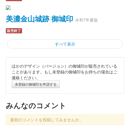
美濃金山城跡 御城印
令和7年夏版
販売終了
すべて表示
ほかのデザイン（バージョン）の御城印が販売されている
美濃金山城 御城印
城門里帰り記念版
ことがあります。もし未登録の御城印をお持ちの場合はご
連絡ください。
配布終了
未登録の御城印を申請する
令和7年3月15日に開催された「美濃金山城城門お披露目式」に
て戦国山城ミュージアムに来場された方に記念の粗品の一つとし
て配布された。数量限定。犬山瑞泉寺に遺っていた美濃金山城の
みんなのコメント
城門の写真と瑞泉寺住職・……
最初のコメントを投稿してみませんか。
美濃金山城跡 御城印
令和7年春版