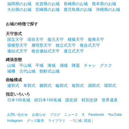
福岡県のお城
佐賀県のお城
長崎県のお城
熊本県のお城
大分県のお城
宮崎県のお城
鹿児島県のお城
沖縄県のお城
美濃金山城 登城記念御朱印
山城に行こ
お城の特徴で探す
う!2022限定版
天守形式
国宝天守
現存天守
復元天守
模擬天守
復興天守
望楼型天守
層塔型天守
独立式天守
複合式天守
美濃金山城 御城印
山城に行こう2022 開催記念御
連結式天守
複合連結式天守
連立式天守
縄張形態
城印
山城
平山城
平城
海城
湖城
陣屋
チャシ
グスク
城柵
古代山城
朝鮮式山城
販売終了
可児市市制40周年記念御城印のロゴマークが左下に印刷されてい
曲輪構成
る。
連郭式
単郭式
梯郭式
輪郭式
複郭式
渦郭式
環郭式
指定いろいろ
日本100名城
続日本100名城
国史跡
特別史跡
世界遺産
烏峰城（美濃金山城） 御城印
兼山六斎
お問い合わせ
お知らせ
ブログ
ニュース
X
Facebook
YouTube
市版
Instagram
グッズ販売
ライブラリ
一覧[
城
|
団員
]
配布終了