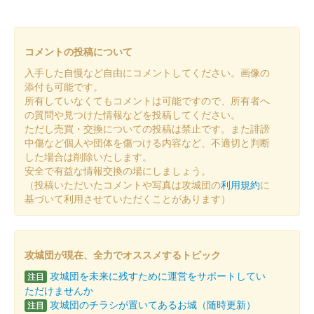
白井城 御城印
八重桜徳川譜代版
コメントの投稿について
白井城 御城印
上杉謙信公八重桜版
入手した自慢など自由にコメントしてください。画像の
添付も可能です。
所有していなくてもコメントは可能ですので、所有者へ
白井城 御城印
の質問や見つけた情報などを投稿してください。
八重桜春限定版
ただし売買・交換についての投稿は禁止です。また誹謗
中傷など個人や団体を傷つける内容など、不適切と判断
した場合は削除いたします。
白井城 御城印
安全で有益な情報交換の場にしましょう。
お城EXPO 2024限定版
（投稿いただいたコメントや写真は攻城団の
利用規約
に
基づいて利用させていただくことがあります）
販売終了
2024年12月21、22日に開催されたお城EXPO2024のいわつき武
者の倉〜関東友城集結の陣〜のブースにて販売された御城印。50
枚限定
攻城団が現在、全力でオススメするトピック
攻城団を未来に残すために運営をサポートしてい
注目
ただけませんか
白井城 御城印
徳川譜代冬限定印
攻城団のチラシが置いてあるお城（随時更新）
注目