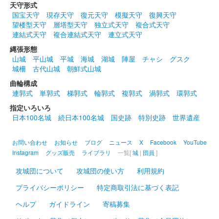
天守形式
国宝天守
現存天守
復元天守
模擬天守
復興天守
望楼型天守
層塔型天守
独立式天守
複合式天守
白井城 御城印
令和五年徳川譜代版
連結式天守
複合連結式天守
連立式天守
縄張形態
山城
平山城
平城
海城
湖城
陣屋
チャシ
グスク
白井城 御城印
城柵
古代山城
朝鮮式山城
令和4年冬限定版
曲輪構成
100枚限定
連郭式
単郭式
梯郭式
輪郭式
複郭式
渦郭式
環郭式
指定いろいろ
日本100名城
続日本100名城
国史跡
特別史跡
世界遺産
白井城 御城印
上杉謙信公冬限定版
お問い合わせ
お知らせ
ブログ
ニュース
X
Facebook
YouTube
100枚限定
Instagram
グッズ販売
ライブラリ
一覧[
城
|
団員
]
攻城団について
攻城団の使い方
利用規約
白井城 御城印
群馬戦国御城印サミット開催記念版
プライバシーポリシー
特定商取引法に基づく表記
10月8日に開催された群馬戦国御城印サミットの開催記念印とし
ヘルプ
ガイドライン
寄稿募集
て先行販売されたもの。10月19日から現地で販売開始。