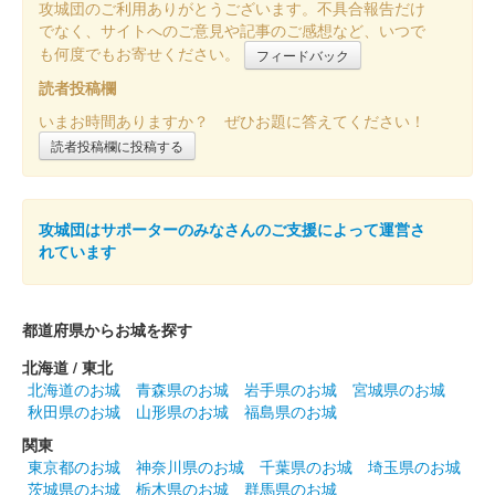
攻城団のご利用ありがとうございます。不具合報告だけ
でなく、サイトへのご意見や記事のご感想など、いつで
も何度でもお寄せください。
白井城 御城印
フィードバック
春の八重桜版
読者投稿欄
八重桜をデザインに取り入れた御城印。
いまお時間ありますか？ ぜひお題に答えてください！
読者投稿欄に投稿する
白井城 御城印
令和五年冬限定版
攻城団はサポーターのみなさんのご支援によって運営さ
れています
白井城 御城印
正子公也先生作品版
2023年11月4日〜11月5日に開催された「群馬戦国御城印サミッ
都道府県からお城を探す
ト」で先行販売された後、12月20日から現地販売
北海道 / 東北
北海道のお城
青森県のお城
岩手県のお城
宮城県のお城
白井城 御城印
秋田県のお城
山形県のお城
福島県のお城
銀箔色版
関東
東京都のお城
神奈川県のお城
千葉県のお城
埼玉県のお城
茨城県のお城
栃木県のお城
群馬県のお城