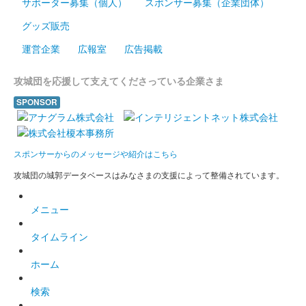
サポーター募集（個人）
スポンサー募集（企業団体）
グッズ販売
白井城 御城印
白井・岩付友城印版
運営企業
広報室
広告掲載
販売終了
攻城団を応援して支えてくださっている企業さま
2022年10月8日・9日に開催された第2回群馬戦国御城印サミット
で販売された御城印。その後、2023年1月19日より現地販売。
SPONSOR
白井城 御城印
秋限定版
スポンサーからのメッセージや紹介はこちら
攻城団の城郭データベースはみなさまの支援によって整備されています。
白井城 御城印
八重桜開花限定版
メニュー
販売終了
タイムライン
200枚限定
ホーム
白井城 御城印
検索
金文字版