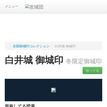
メニュー
/
全国御城印コレクション
/
白井城 御城印
白井城 御城印
冬限定御城印
持ってる
ログインすると入手した御城印を記録できます
所有してる団員