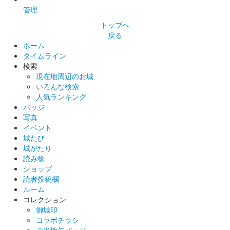
管理
500枚限定。通常版の文字を金箔色にしたバージョン。
トップへ
戻る
白井城 御城印
ホーム
徳川治政版
タイムライン
検索
現在地周辺のお城
白井城 御城印
いろんな検索
乱桜版
人気ランキング
バッジ
諏訪原寛幸氏の上杉謙信イラストが描かれた特別版御城印。100
写真
枚限定で販売。
イベント
城たび
城がたり
白井城 御城印
読み物
上杉謙信関東幕注文版
ショップ
諏訪原寛幸氏の上杉謙信イラストを使用した御城印。お城EXPO
読者投稿欄
2021で先行販売された。2022年3月8日より現地販売。
ルーム
コレクション
御城印
白井城 御城印
コラボチラシ
上杉謙信白井城特別版
ご当地缶バッジ