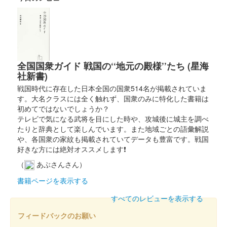
白井城 御城印
群馬戦国御城印サミット限定版
販売終了
ぐんま特使Menkoiガールズが文字を担当した。
全国国衆ガイド 戦国の‘‘地元の殿様’’たち (星海
社新書)
白井城 御城印
関東管領上杉謙信公版
戦国時代に存在した日本全国の国衆514名が掲載されていま
す。大名クラスには全く触れず、国衆のみに特化した書籍は
長野剛氏のイラストを使用。ぐんま特使Menkoiガールズが文字
初めてではないでしょうか？
を担当した。
テレビで気になる武将を目にした時や、攻城後に城主を調べ
たりと辞典として楽しんでいます。また地域ごとの語彙解説
や、各国衆の家紋も掲載されていてデータも豊富です。戦国
白井城 御城印
夏限定版
好きな方には絶対オススメします❗
（
あぶさんさん）
ぐんま特使Menkoiガールズが文字を担当した。
書籍ページを表示する
白井城 御城印
すべてのレビューを表示する
夏限定版
フィードバックのお願い
ぐんま特使Menkoiガールズが文字を担当した。