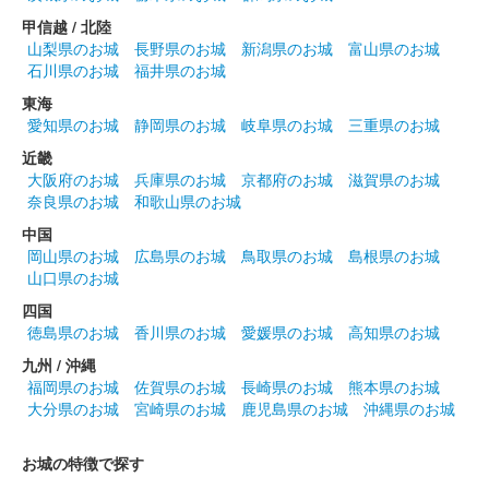
白井城 御城印
令和五年秋限定版
甲信越 / 北陸
山梨県のお城
長野県のお城
新潟県のお城
富山県のお城
石川県のお城
福井県のお城
白井城 御城印
東海
サミット開催記念 上杉謙信版
愛知県のお城
静岡県のお城
岐阜県のお城
三重県のお城
2023年5月3日4日に開催された「群馬戦国御城印サミット」で販
近畿
売された御城印。5月26日から現地販売開始。
大阪府のお城
兵庫県のお城
京都府のお城
滋賀県のお城
奈良県のお城
和歌山県のお城
中国
白井城 御城印
サミット開催記念版
岡山県のお城
広島県のお城
鳥取県のお城
島根県のお城
山口県のお城
2023年5月3日4日に開催された「群馬戦国御城印サミット」で販
売された御城印。5月26日から現地販売開始。
四国
徳島県のお城
香川県のお城
愛媛県のお城
高知県のお城
九州 / 沖縄
白井城 御城印
福岡県のお城
佐賀県のお城
長崎県のお城
熊本県のお城
令和五年上杉謙信八重桜版
大分県のお城
宮崎県のお城
鹿児島県のお城
沖縄県のお城
お城の特徴で探す
白井城 御城印
令和五年八重桜版