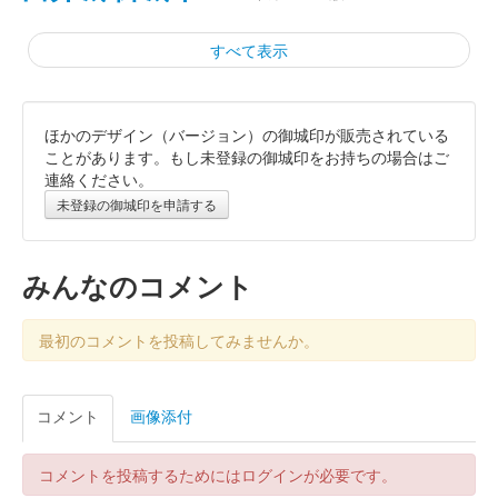
すべて表示
ほかのデザイン（バージョン）の御城印が販売されている
白井城 御城印
令和七年夏限定版
ことがあります。もし未登録の御城印をお持ちの場合はご
連絡ください。
未登録の御城印を申請する
白井城 御城印
徳川譜代夏限定版
みんなのコメント
白井城 御城印
上杉謙信公夏限定版
最初のコメントを投稿してみませんか。
白井城 御城印
コメント
画像添付
長尾景春通常版
コメントを投稿するためにはログインが必要です。