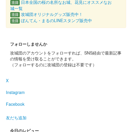
日本全国の桜の名所なお城、花見にオススメなお
注目
城一覧
攻城団オリジナルグッズ販売中！
注目
白井城 御城印
上杉謙信公冬限定印
ぼんてん・まるのLINEスタンプ販売中
注目
白井城 御城印
越前若狭お城フェス2024版
フォローしませんか
攻城団のアカウントをフォローすれば、SNS経由で最新記事
販売終了
の情報を受け取ることができます。
50枚限定
（フォローするのに攻城団の登録は不要です）
白井城 御城印
X
御城印合戦福知山限定版
Instagram
販売終了
令和6年9月8日に開催された御城印合戦in福知山のいわつき武者
Facebook
の倉〜関東友城出展プロジェクト〜のブースにて販売された御城
印。40枚限定
友だち追加
今日のレビュー