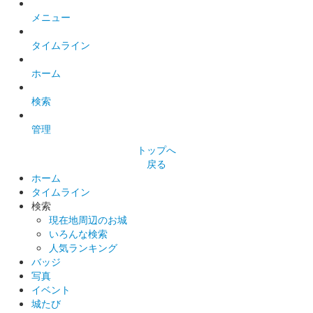
メニュー
販売終了
紺色の切り絵は陽が傾き夕焼けと夜空が重なる頃を表現してい
タイムライン
る。
ホーム
掛川城 御城印
検索
春風亭昇太師匠サイン入り版
管理
販売終了
トップへ
「春風亭昇太師匠 掛川城を語りつくす」の開催を記念して作成
戻る
された御城印。春風亭昇太師匠のサイン入りと「掛川城」の文字
ホーム
を揮毫された。
タイムライン
検索
現在地周辺のお城
掛川城 御城印
30周年記念『無限』御城印
いろんな検索
人気ランキング
販売終了
バッジ
写真
絵柄が無限にループする特殊な仕組みの御城印。絵柄は4通り。
イベント
500枚限定
城たび