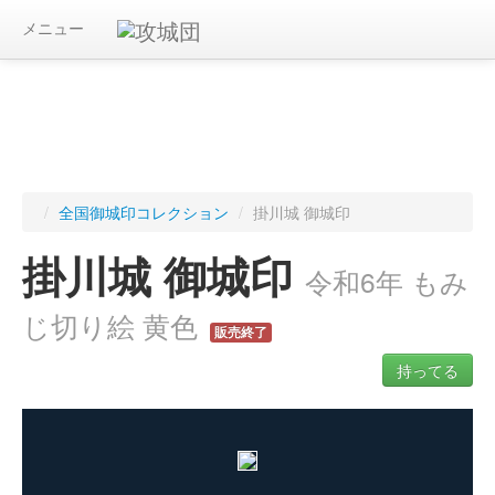
メニュー
/
全国御城印コレクション
/
掛川城 御城印
掛川城 御城印
令和6年 もみ
じ切り絵 黄色
販売終了
持ってる
ログインすると入手した御城印を記録できます