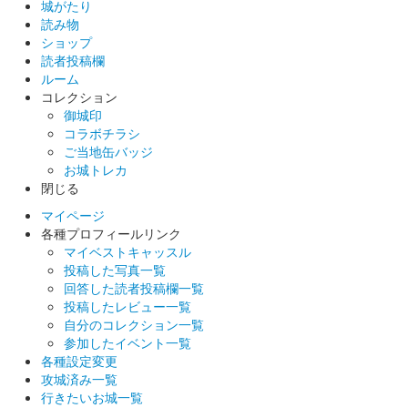
城がたり
読み物
掛川城 御城印
掛川茶版
ショップ
読者投稿欄
販売終了
ルーム
コレクション
掛川城天守閣開門30周年記念 掛川城御城印デザインコンテスト
御城印
の大賞作品の御城印。掛川市の特産 掛川茶の深みのある味わい
コラボチラシ
と掛川城の歴史が持つ重厚感を如実に再現したデザインとなって
ご当地缶バッジ
いる。200枚限定
お城トレカ
閉じる
掛川城 御城印
マイページ
掛川城御城印重ね捺しスタンプラリー
各種プロフィールリンク
マイベストキャッスル
版
投稿した写真一覧
回答した読者投稿欄一覧
掛川城天守閣開門30周年を記念し、 1枚の台紙に版画の多色刷り
投稿したレビュー一覧
のようにスタンプを重ねていくスタンプラリー御城印。掛川城周
自分のコレクション一覧
辺の5施設（①掛川城御殿、②二の丸茶室、③二の丸美術館、④
参加したイベント一覧
竹の丸、⑤掛川こだわり……
各種設定変更
攻城済み一覧
行きたいお城一覧