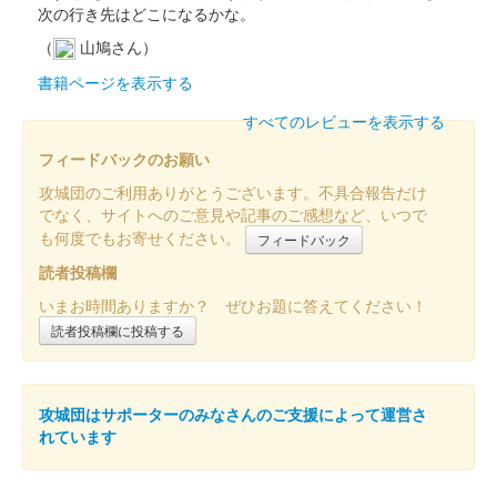
次の行き先はどこになるかな。
ジしたデザイン。天守閣と共に、今年復元30周年を迎えた掛川城
大手門も切絵で表現している。
（
山鳩さん）
書籍ページを表示する
掛川城 御城印
一粒万倍日限定版（緑箔）
すべてのレビューを表示する
一粒万倍日に合わせ、一粒万倍の意味に因んだお米の形をした御
フィードバックのお願い
城印。新色の緑箔押しを新たに販売。
攻城団のご利用ありがとうございます。不具合報告だけ
でなく、サイトへのご意見や記事のご感想など、いつで
も何度でもお寄せください。
フィードバック
掛川城 御城印
歴代城主家紋箔押し切り絵版
読者投稿欄
いまお時間ありますか？ ぜひお題に答えてください！
販売終了
読者投稿欄に投稿する
歴代城主全32代・14家の家紋を《金の箔押し》で表現し、背景
に桔梗の花を《切絵》でデザインした御城印。
攻城団はサポーターのみなさんのご支援によって運営さ
掛川城 御城印
れています
茶の薫る御城印
販売終了