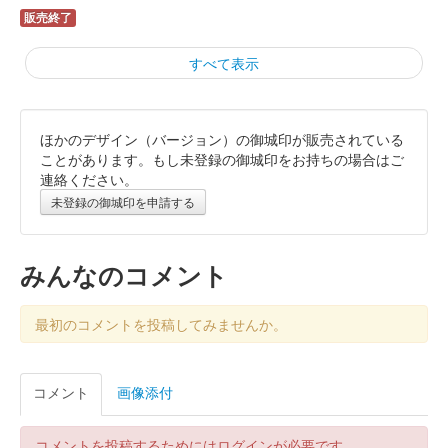
販売終了
すべて表示
ほかのデザイン（バージョン）の御城印が販売されている
掛川城 御城印
令和8年梅切り絵紅白版
ことがあります。もし未登録の御城印をお持ちの場合はご
連絡ください。
販売終了
未登録の御城印を申請する
掛川城 御城印
令和8年正月限定版
みんなのコメント
販売終了
最初のコメントを投稿してみませんか。
掛川城 御城印
二の丸茶室版
コメント
画像添付
販売終了
コメントを投稿するためにはログインが必要です。