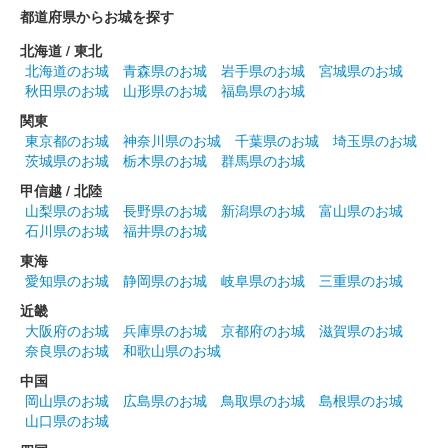
都道府県からお城を探す
駿府城・田中城・掛川城コラボしている。3枚を繋げると1枚の絵
になる。お茶殻を使用しておりお茶の香りがする。
北海道 / 東北
北海道のお城
青森県のお城
岩手県のお城
宮城県のお城
秋田県のお城
山形県のお城
福島県のお城
掛川城 御城印
天浜線×掛川城コラボ御城印＆ティー
関東
東京都のお城
神奈川県のお城
千葉県のお城
埼玉県のお城
バックセット版
茨城県のお城
栃木県のお城
群馬県のお城
甲信越 / 北陸
販売終了
山梨県のお城
長野県のお城
新潟県のお城
富山県のお城
天浜線車両TH2000形と掛川城がデザインされた御城印。株式会
石川県のお城
福井県のお城
社伊藤園が開発した茶殻を配合したお茶の香りがする特別な紙を
使用。ティーバックは緑茶と抹茶入り玄米茶の2種類がある。
東海
愛知県のお城
静岡県のお城
岐阜県のお城
三重県のお城
近畿
掛川城 御城印
大阪府のお城
兵庫県のお城
京都府のお城
滋賀県のお城
令和7年桜切絵版 紺色
奈良県のお城
和歌山県のお城
販売終了
中国
岡山県のお城
広島県のお城
鳥取県のお城
島根県のお城
ライトアップされる夜桜を切り絵で表現してある。台紙付き。
山口県のお城