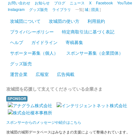
お問い合わせ
お知らせ
ブログ
ニュース
X
Facebook
YouTube
販売終了
Instagram
グッズ販売
ライブラリ
一覧[
城
|
団員
]
2025年1月12、13日に掛川市二の丸茶室にて開催されたALSOK
攻城団について
攻城団の使い方
利用規約
杯第74期王将戦七番勝負第一局を記念して作られた御城印。藤井
聡太王将と挑戦者永瀬拓矢九段の両棋士の揮毫入り
プライバシーポリシー
特定商取引法に基づく表記
ヘルプ
ガイドライン
寄稿募集
掛川城 御城印
正月限定 干支巳切り絵
サポーター募集（個人）
スポンサー募集（企業団体）
販売終了
グッズ販売
運営企業
広報室
広告掲載
掛川城 御城印
掛川城×JR東海 オリジナル御城印
攻城団を応援して支えてくださっている企業さま
配布終了
SPONSOR
JR東海 TOKAI STATION POINTアプリ内のスタンプラリーに参
加して、3箇所デジタルスタンプを集めるともらえる御城印。
スポンサーからのメッセージや紹介はこちら
攻城団の城郭データベースはみなさまの支援によって整備されています。
掛川城 御城印
令和6年 もみじ切り絵 紺色