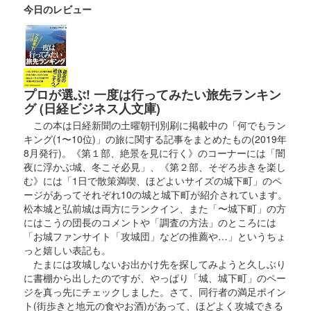
今日のレビュー
掛川城 御城印
限定葛御城印 青空
販売終了
数量限定
プロが選ぶ! 一度は行ってみたい旅先ランキン
グ (日経ビジネス人文庫)
この本は日経新聞の土曜朝刊別刷に掲載中の「何でもラン
掛川城 御城印
令和7年 ユリ切り絵 黄色版
キング(1〜10位)」の旅に関する記事をまとめたもの(2019年
8月発行)。《第１部、絶景を見に行く》のコーナーには「闇
販売終了
夜に浮かぶ城、冬こそ必見」、《第２部、そぞろ歩きを楽し
掛川城の南を流れる逆川と、その川沿いに咲くユリの花をイメー
む》には「1日で散策満喫、ほどよいサイズの城下町」のペ
ジしたデザイン。天守閣と共に、今年復元30周年を迎えた掛川城
ージがあってそれぞれ10の城と城下町が紹介されています。
大手門も切絵で表現している。
松本城と弘前城は両方にランクイン、また「〜城下町」の方
にはこうの団長のコメントや「調査の方法」のところには
「お城ファンサイト「攻城団」などの推薦や…」というちょ
っと嬉しい表記も。
掛川城 御城印
令和7年 ユリ切り絵 紺色版
たまには攻城しないお出かけ先を探してみようと久しぶり
に書棚から出したのですが、やっぱり「城、城下町」のペー
販売終了
ジを真っ先にチェックしました。さて、同行者の満足ポイン
ト(街歩きと地元の食やお酒)があって、ほどよく攻城できる
掛川城の南を流れる逆川と、その川沿いに咲くユリの花をイメー