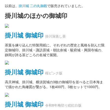
以前は、
掛川城 二の丸御殿
で販売されていました。
掛川城のほかの御城印
掛川城 御城印
掛川深蒸し茶
茶葉を練り込んだ特製用紙に、それぞれの歴史と風格を刻んだ限
定御城印。掛川城・諏訪原城・朝比奈城・駿府城・興国寺城の、
静岡が誇る茶どころの名城で展開。
掛川城 御城印
桜ピンク版
高天神城、掛川城、横須賀城の3枚の御城印を並べると日本海ま
で描かれた鳥瞰図が繋がる。1枚400円、3枚セットで1000円。
掛川城 御城印
令和8年梅切り絵紅白版