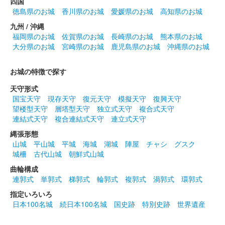
四国
掛川城 御城印
徳島県のお城
香川県のお城
愛媛県のお城
高知県のお城
令和7年桜切絵版 ピンク
九州 / 沖縄
販売終了
福岡県のお城
佐賀県のお城
長崎県のお城
熊本県のお城
大分県のお城
宮崎県のお城
鹿児島県のお城
沖縄県のお城
春陽に照らされる日中の桜を切り絵で表現してある。台紙付き。
お城の特徴で探す
掛川城 御城印
梅切り絵 紅白版
天守形式
国宝天守
現存天守
復元天守
模擬天守
復興天守
販売終了
望楼型天守
層塔型天守
独立式天守
複合式天守
連結式天守
複合連結式天守
連立式天守
縄張形態
掛川城 御城印
梅切り絵 ピンク版
山城
平山城
平城
海城
湖城
陣屋
チャシ
グスク
城柵
古代山城
朝鮮式山城
販売終了
曲輪構成
連郭式
単郭式
梯郭式
輪郭式
複郭式
渦郭式
環郭式
掛川城 御城印
指定いろいろ
ALSOK杯第74期王将戦七番勝負第一局
日本100名城
続日本100名城
国史跡
特別史跡
世界遺産
対局記念版