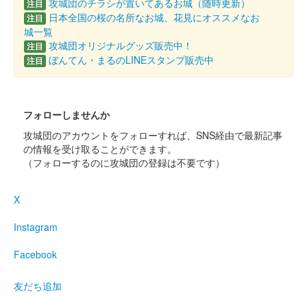
攻城団のチラシが置いてあるお城（随時更新）
注目
日本全国の桜の名所なお城、花見にオススメなお
注目
掛川城 御城印
城一覧
夏のプレゼントキャンペーン版
攻城団オリジナルグッズ販売中！
注目
ぼんてん・まるのLINEスタンプ販売中
注目
配布終了
二の丸御殿で入館券＆Xのキャンペーン画面提示で限定御城印が
配布された。
フォローしませんか
攻城団のアカウントをフォローすれば、SNS経由で最新記事
掛川城 御城印
花火クリア限定版
の情報を受け取ることができます。
（フォローするのに攻城団の登録は不要です）
販売終了
クリアな台紙に印刷された御城印。
X
Instagram
掛川城 御城印
限定葛御城印
Facebook
販売終了
友だち追加
数量限定