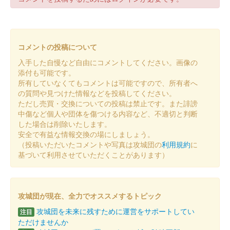
掛川城 御城印
紅葉切絵御城印
販売終了
コメントの投稿について
色とりどりの紅葉が彩る掛川城天守閣と四足門がデザインされ
入手した自慢など自由にコメントしてください。画像の
た、掛川城の秋限定の切絵御城印。
添付も可能です。
所有していなくてもコメントは可能ですので、所有者へ
の質問や見つけた情報などを投稿してください。
掛川城 御城印
月見切絵御城印
ただし売買・交換についての投稿は禁止です。また誹謗
中傷など個人や団体を傷つける内容など、不適切と判断
販売終了
した場合は削除いたします。
安全で有益な情報交換の場にしましょう。
中秋の名月が彩る掛川城天守閣をデザイン。満月と「掛川城」の
（投稿いただいたコメントや写真は攻城団の
利用規約
に
文字は金の箔押しで表現されている。
基づいて利用させていただくことがあります）
掛川城 御城印
彼岸花切り絵版
攻城団が現在、全力でオススメするトピック
販売終了
攻城団を未来に残すために運営をサポートしてい
注目
掛川城天守閣を彩る彼岸花をデザインしている。
ただけませんか