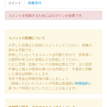
コメント
画像添付
販売終了
深溝松平家が吉田城本丸御殿の完成や吉田大橋の架け替え等の建
築工事を行ったことにちなみ、ヒノキを使用した御城印。シリア
コメントを投稿するためにはログインが必要です。
ル番号入り
吉田城 御城印
特別版 切り絵
コメントの投稿について
入手した自慢など自由にコメントしてください。画像の
1500枚限定
添付も可能です。
所有していなくてもコメントは可能ですので、所有者へ
の質問や見つけた情報などを投稿してください。
吉田城 御城印
特別版 切り絵第2弾
ただし売買・交換についての投稿は禁止です。また誹謗
中傷など個人や団体を傷つける内容など、不適切と判断
限定1500枚。
した場合は削除いたします。
安全で有益な情報交換の場にしましょう。
（投稿いただいたコメントや写真は攻城団の
利用規約
に
吉田城 御城印
基づいて利用させていただくことがあります）
小笠原家