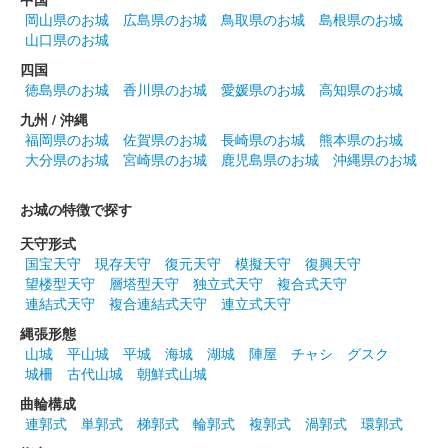
岡山県のお城
広島県のお城
鳥取県のお城
島根県のお城
吉田城 御城印
山口県のお城
第38回全国城下町シンポジウム豊橋大
四国
会イベント限定版
徳島県のお城
香川県のお城
愛媛県のお城
高知県のお城
九州 / 沖縄
配布終了
福岡県のお城
佐賀県のお城
長崎県のお城
熊本県のお城
吉田城の見所を巡って自分だけの御城印を作るスタンプラリーイ
大分県のお城
宮崎県のお城
鹿児島県のお城
沖縄県のお城
ベントで配布された。城内各所に設置されたスタンプを自由に押
して作る形式で、「重ね扇」「片喰」「三階菱」はあらかじめ印
お城の特徴で探す
刷済み。
天守形式
国宝天守
現存天守
復元天守
模擬天守
復興天守
墨城印 吉田城
望楼型天守
層塔型天守
独立式天守
複合式天守
連結式天守
複合連結式天守
連立式天守
縄張形態
山城
平山城
平城
海城
湖城
陣屋
チャシ
グスク
吉田城 御城印
城柵
古代山城
朝鮮式山城
曲輪構成
販売終了
連郭式
単郭式
梯郭式
輪郭式
複郭式
渦郭式
環郭式
豊橋鉄道、豊橋市および田原市と共同で公共交通利用促進企画と