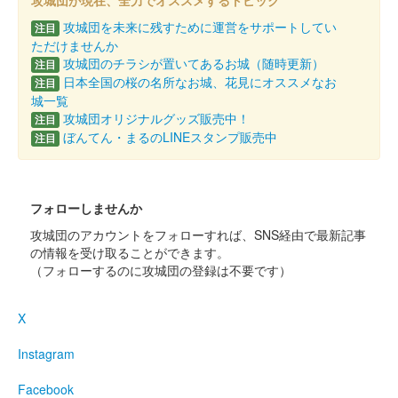
今橋城（吉田城） 御城印
攻城団が現在、全力でオススメするトピック
全国山城サミット
攻城団を未来に残すために運営をサポートしてい
注目
恵那大会限定版
ただけませんか
攻城団のチラシが置いてあるお城（随時更新）
注目
配布終了
日本全国の桜の名所なお城、花見にオススメなお
注目
城一覧
2022年10月23日、全国山城サミット恵那大会の2日目、明智会場
攻城団オリジナルグッズ販売中！
の豊田ブースにて無料配布された。右下に牧野氏の家紋三ツ柏の
注目
ぼんてん・まるのLINEスタンプ販売中
スタンプが追加されている。2025年3月1日と2日に開催された
注目
「にっ……
フォローしませんか
吉田城 御城印
牧野氏（若草色）
攻城団のアカウントをフォローすれば、SNS経由で最新記事
の情報を受け取ることができます。
販売終了
（フォローするのに攻城団の登録は不要です）
文字は豊橋のデザイン書道家・鈴木愛さんが揮毫。2022年3月26
日、27日、4月2日、3日の4日間のみ各日100枚、合計400枚限
定。すべてナンバリング入り。
X
Instagram
吉田城 御城印
牧野氏
Facebook