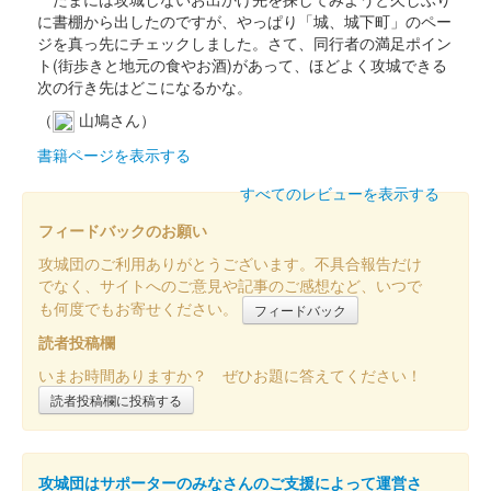
に書棚から出したのですが、やっぱり「城、城下町」のペー
吉田城 御城印
ジを真っ先にチェックしました。さて、同行者の満足ポイン
大河内松平家
ト(街歩きと地元の食やお酒)があって、ほどよく攻城できる
次の行き先はどこになるかな。
文字は豊橋のデザイン書道家・鈴木愛さんが揮毫。枚数限定で販
売。
（
山鳩さん）
書籍ページを表示する
吉田城 御城印
すべてのレビューを表示する
酒井忠次（限定版）
フィードバックのお願い
販売終了
攻城団のご利用ありがとうございます。不具合報告だけ
「吉田城」の文字が金文字になっている。文字は豊橋のデザイン
でなく、サイトへのご意見や記事のご感想など、いつで
書道家・鈴木愛さんが揮毫。2020年12月の日曜日のみ、各回200
も何度でもお寄せください。
フィードバック
枚限定で販売された。
読者投稿欄
いまお時間ありますか？ ぜひお題に答えてください！
吉田城 御城印
池田輝政（限定版）
読者投稿欄に投稿する
販売終了
「吉田城」の文字が金文字になっている。文字は豊橋のデザイン
攻城団はサポーターのみなさんのご支援によって運営さ
書道家・鈴木愛さんが揮毫。500枚限定で販売された。