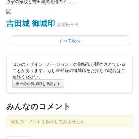
原家の家紋と吉田城黒金櫓のイ……
吉田城 御城印
深溝松平氏
すべて表示
ほかのデザイン（バージョン）の御城印が販売されている
吉田城 御城印
酒井忠次 特別版御城印
ことがあります。もし未登録の御城印をお持ちの場合はご
連絡ください。
販売終了
未登録の御城印を申請する
オリジナル切手シートと特別版御城印のセット。御城印の台紙
は、半透明の紙（トレーシングペーパー）を使用し、好きな色を
重ねることで、自分だけのオリジナル御城印ができる。御城印に
みんなのコメント
はシリアル番号が入ります。先……
最初のコメントを投稿してみませんか。
吉田城 御城印
木の御城印（深溝松平家の家紋入り）