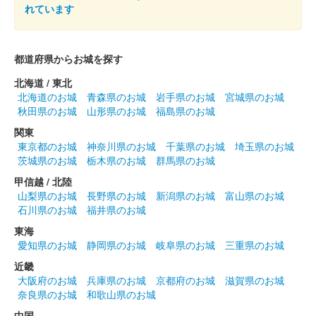
れています
吉田城 御城印
第2弾 酒井忠次（通常版）
都道府県からお城を探す
文字は豊橋のデザイン書道家・鈴木愛さんが揮毫。
北海道 / 東北
北海道のお城
青森県のお城
岩手県のお城
宮城県のお城
秋田県のお城
山形県のお城
福島県のお城
吉田城 御城印
池田輝政（通常版）
関東
東京都のお城
神奈川県のお城
千葉県のお城
埼玉県のお城
文字は豊橋のデザイン書道家・鈴木愛さんが揮毫。
茨城県のお城
栃木県のお城
群馬県のお城
甲信越 / 北陸
山梨県のお城
長野県のお城
新潟県のお城
富山県のお城
吉田城 御城印
第38回全国城下町シンポジウム豊橋大
石川県のお城
福井県のお城
東海
会イベント達成特典版
愛知県のお城
静岡県のお城
岐阜県のお城
三重県のお城
配布終了
近畿
大阪府のお城
兵庫県のお城
京都府のお城
滋賀県のお城
吉田城の見所を巡って自分だけの御城印を作るスタンプラリーイ
奈良県のお城
和歌山県のお城
ベントでスタンプを3個集めると特典としてもらえた。
中国