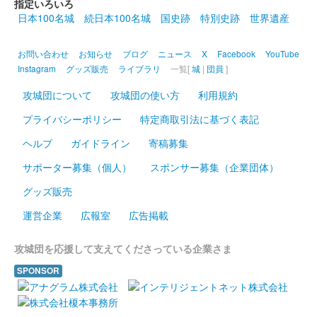
指定いろいろ
して、「御乗印＆御城印引換券付き 渥美線・市内線共通1日乗車
日本100名城
続日本100名城
国史跡
特別史跡
世界遺産
券」を限定500組で発売した際の特典で用意された御城印。文字
は豊橋のデザイン書道家……
お問い合わせ
お知らせ
ブログ
ニュース
X
Facebook
YouTube
Instagram
グッズ販売
ライブラリ
一覧[
城
|
団員
]
攻城団について
攻城団の使い方
利用規約
プライバシーポリシー
特定商取引法に基づく表記
ヘルプ
ガイドライン
寄稿募集
サポーター募集（個人）
スポンサー募集（企業団体）
グッズ販売
運営企業
広報室
広告掲載
攻城団を応援して支えてくださっている企業さま
SPONSOR