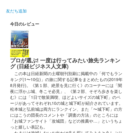
文字は豊橋のデザイン書道家・鈴木愛さんが揮毫。3000枚限
友だち追加
定。
今日のレビュー
今橋城（吉田城） 御城印
愛知県史跡整備市
町村協議会30周年記念イベント版
配布終了
プロが選ぶ! 一度は行ってみたい旅先ランキン
愛知県史跡整備市町村協議会30周年記念イベント「あいちの史跡
グ (日経ビジネス人文庫)
をめぐって御城印・御史跡印を集めよう！」で配布された御城
この本は日経新聞の土曜朝刊別刷に掲載中の「何でもラン
印。
キング(1〜10位)」の旅に関する記事をまとめたもの(2019年
8月発行)。《第１部、絶景を見に行く》のコーナーには「闇
夜に浮かぶ城、冬こそ必見」、《第２部、そぞろ歩きを楽し
吉田城 御城印
む》には「1日で散策満喫、ほどよいサイズの城下町」のペ
大河内松平家（桜色版）
ージがあってそれぞれ10の城と城下町が紹介されています。
松本城と弘前城は両方にランクイン、また「〜城下町」の方
販売終了
にはこうの団長のコメントや「調査の方法」のところには
桜をイメージした特別版で抽選販売（500枚）。文字は豊橋のデ
「お城ファンサイト「攻城団」などの推薦や…」というちょ
ザイン書道家・鈴木愛さんが揮毫。
っと嬉しい表記も。
たまには攻城しないお出かけ先を探してみようと久しぶり