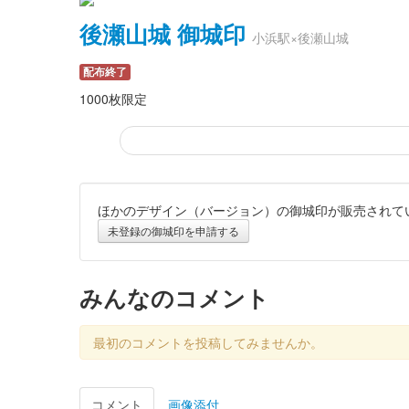
後瀬山城 御城印
小浜駅×後瀬山城
配布終了
1000枚限定
ほかのデザイン（バージョン）の御城印が販売されて
後瀬山城 御城印
小浜駅×後瀬山城
未登録の御城印を申請する
配布終了
1000枚限定
みんなのコメント
後瀬山城 御城印
最初のコメントを投稿してみませんか。
令和6年 桜限定版
販売終了
コメント
画像添付