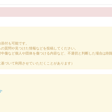
の添付も可能です。
への質問や見つけた情報などを投稿してください。
謗中傷など個人や団体を傷つける内容など、不適切と判断した場合は削
に基づいて利用させていただくことがあります）
）
か
押し。数量限定販売。