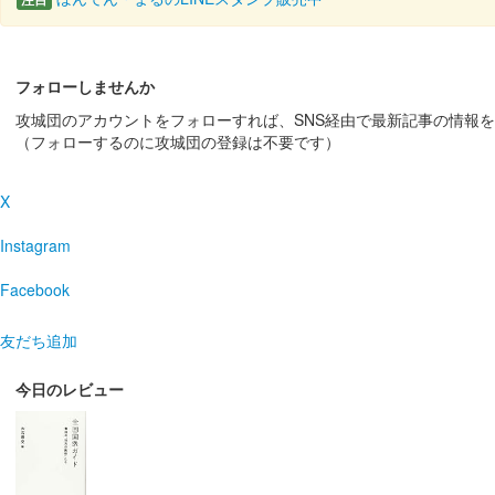
後瀬山城 御城印
後瀬山城築城500年記念版
販売終了
フォローしませんか
2022年10月22日に開催された後瀬山城築城500年
攻城団のアカウントをフォローすれば、SNS経由で最新記事の情報
秋月をデザインに使用し……
（フォローするのに攻城団の登録は不要です）
後瀬山城 御城印
X
後瀬山城築城500年記念版
Instagram
販売終了
2022年10月22日に開催された後瀬山城築城500年
Facebook
友だち追加
後瀬山城 御城印
後瀬山城築城500年記念版
今日のレビュー
限定500枚。通常の2倍サイズの御城印。江戸時代の雲
後瀬山城 御城印
小浜駅×後瀬山城