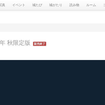
写真
イベント
城たび
城がたり
読み物
ルーム
年 秋限定版
販売終了