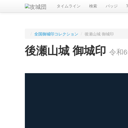
タイムライン
検索
バッジ
/
全国御城印コレクション
/
後瀬山城 御城印
後瀬山城 御城印
令和6
ログインすると入手した御城印を記録できます