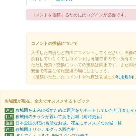
100枚限定
コメントを投稿するためにはログインが必要です。
後瀬山城 御城印
嶺南「秋」限定版
若狭和紙を使用した御城印。200枚限定。
コメントの投稿について
入手した自慢など自由にコメントしてください。画像
後瀬山城 御城印
小浜駅×後瀬山城
所有していなくてもコメントは可能ですので、所有者
ただし売買・交換についての投稿は禁止です。また誹
配布終了
安全で有益な情報交換の場にしましょう。
（投稿いただいたコメントや写真は攻城団の
利用規約
1000枚限定
後瀬山城 御城印
桜バージョン（令和5年版
攻城団が現在、全力でオススメするトピック
攻城団を未来に残すために運営をサポートしていただけません
注目
販売終了
攻城団のチラシが置いてあるお城（随時更新）
注目
若狭和紙を使用した御城印。桜文様のはんこを1枚ずつ手
日本全国の桜の名所なお城、花見にオススメなお城一覧
注目
攻城団オリジナルグッズ販売中！
注目
ぼんてん・まるのLINEスタンプ販売中
注目