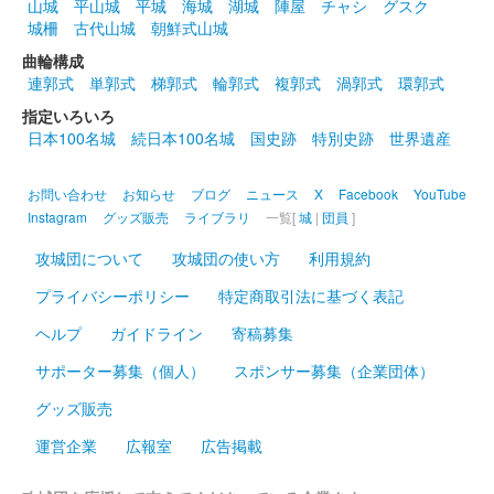
山城
平山城
平城
海城
湖城
陣屋
チャシ
グスク
城柵
古代山城
朝鮮式山城
曲輪構成
連郭式
単郭式
梯郭式
輪郭式
複郭式
渦郭式
環郭式
指定いろいろ
日本100名城
続日本100名城
国史跡
特別史跡
世界遺産
お問い合わせ
お知らせ
ブログ
ニュース
X
Facebook
YouTube
Instagram
グッズ販売
ライブラリ
一覧[
城
|
団員
]
攻城団について
攻城団の使い方
利用規約
プライバシーポリシー
特定商取引法に基づく表記
ヘルプ
ガイドライン
寄稿募集
サポーター募集（個人）
スポンサー募集（企業団体）
グッズ販売
運営企業
広報室
広告掲載