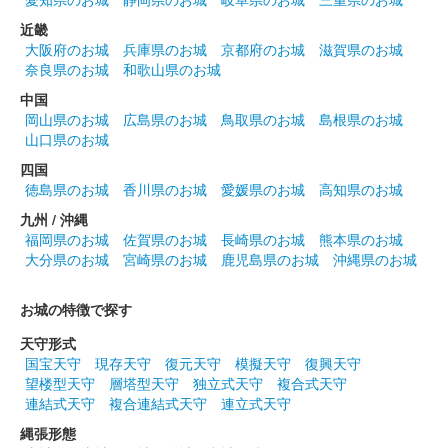
近畿
大阪府のお城
兵庫県のお城
京都府のお城
滋賀県のお城
奈良県のお城
和歌山県のお城
中国
岡山県のお城
広島県のお城
鳥取県のお城
島根県のお城
山口県のお城
四国
徳島県のお城
香川県のお城
愛媛県のお城
高知県のお城
九州 / 沖縄
福岡県のお城
佐賀県のお城
長崎県のお城
熊本県のお城
大分県のお城
宮崎県のお城
鹿児島県のお城
沖縄県のお城
お城の特徴で探す
天守形式
国宝天守
現存天守
復元天守
模擬天守
復興天守
望楼型天守
層塔型天守
独立式天守
複合式天守
連結式天守
複合連結式天守
連立式天守
縄張形態