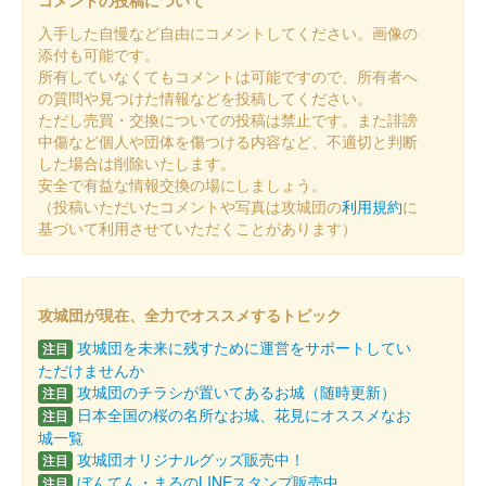
コメントの投稿について
入手した自慢など自由にコメントしてください。画像の
添付も可能です。
所有していなくてもコメントは可能ですので、所有者へ
の質問や見つけた情報などを投稿してください。
ただし売買・交換についての投稿は禁止です。また誹謗
中傷など個人や団体を傷つける内容など、不適切と判断
した場合は削除いたします。
安全で有益な情報交換の場にしましょう。
（投稿いただいたコメントや写真は攻城団の
利用規約
に
基づいて利用させていただくことがあります）
攻城団が現在、全力でオススメするトピック
攻城団を未来に残すために運営をサポートしてい
注目
ただけませんか
攻城団のチラシが置いてあるお城（随時更新）
注目
日本全国の桜の名所なお城、花見にオススメなお
注目
城一覧
攻城団オリジナルグッズ販売中！
注目
ぼんてん・まるのLINEスタンプ販売中
注目