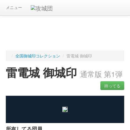
メニュー
/
全国御城印コレクション
/
雷電城 御城印
雷電城 御城印
通常版 第1弾
持ってる
ログインすると入手した御城印を記録できます
所有してる団員