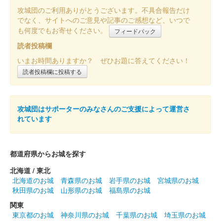
攻城団のご利用ありがとうございます。不具合報告だけ
販売終了
でなく、サイトへのご意見や記事のご感想など、いつで
令和7年度モデル御城印切手が付いた御城印。群馬戦国御城印サ
も何度でもお寄せください。
フィードバック
ミットの会場内で販売。
読者投稿欄
いまお時間ありますか？ ぜひお題に答えてください！
本庄城 御城印
読者投稿欄に投稿する
本庄城×岩付城 友城印 群馬戦国御城印
サミット2025
攻城団はサポーターのみなさんのご支援によって運営さ
販売終了
れています
6月7日（土）、8日（日）開催の群馬戦国御城印サミットの会場
で販売。限定100枚。
都道府県からお城を探す
本庄城 御城印
北海道 / 東北
本庄実忠の勝負飯「殿様御膳」限定印
北海道のお城
青森県のお城
岩手県のお城
宮城県のお城
秋田県のお城
山形県のお城
福島県のお城
本庄実忠が勝負飯を食べる姿が描かれ、家紋にはお米のデザイン
が施された御城印。100枚限定。
関東
東京都のお城
神奈川県のお城
千葉県のお城
埼玉県のお城