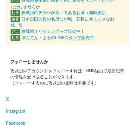
攻城団を未来に残すために運営をサポートしてい
注目
販売終了
ただけませんか
攻城団のチラシが置いてあるお城（随時更新）
注目
限定100枚
日本全国の桜の名所なお城、花見にオススメなお
注目
城一覧
攻城団オリジナルグッズ販売中！
注目
本庄城 御城印
「本庄祇園まつり 2025」限定印
ぼんてん・まるのLINEスタンプ販売中
注目
販売終了
限定100枚
フォローしませんか
攻城団のアカウントをフォローすれば、SNS経由で最新記事
本庄城 御城印
の情報を受け取ることができます。
「こだま夏まつり 2025」限定印
（フォローするのに攻城団の登録は不要です）
販売終了
X
限定100枚
Instagram
本庄城 御城印
JA埼玉ひびきのコラボ限定印「未來・
Facebook
ゴールドラッシュ」