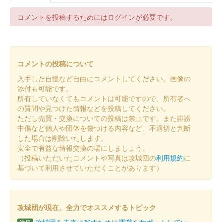
コメントを投稿するためにはログインが必要です。
本庄城 御城印
子供交通安全の陣「ながら実忠」限定
印
コメントの投稿について
販売終了
入手した自慢など自由にコメントしてください。画像の
限定100枚
添付も可能です。
所有していなくてもコメントは可能ですので、所有者へ
の質問や見つけた情報などを投稿してください。
本庄城 御城印
ただし売買・交換についての投稿は禁止です。また誹謗
埼玉県伝統的手工芸品「本庄絣」限定
中傷など個人や団体を傷つける内容など、不適切と判断
した場合は削除いたします。
印
安全で有益な情報交換の場にしましょう。
（投稿いただいたコメントや写真は攻城団の
利用規約
に
配布終了
基づいて利用させていただくことがあります）
スタンプラリー完成の方にプレゼント。
本庄城 御城印
攻城団が現在、全力でオススメするトピック
2025七夕モデル 限定印