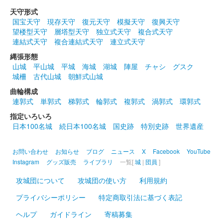
天守形式
国宝天守
現存天守
復元天守
模擬天守
復興天守
本庄城 御城印
講演会「謙信越山」記念印
望楼型天守
層塔型天守
独立式天守
複合式天守
連結式天守
複合連結式天守
連立式天守
配布終了
縄張形態
歴史教育講演会ゲームデザイン的視点で「謙信越山」を検証する
山城
平山城
平城
海城
湖城
陣屋
チャシ
グスク
にて配布された御城印。
城柵
古代山城
朝鮮式山城
曲輪構成
連郭式
単郭式
梯郭式
輪郭式
複郭式
渦郭式
環郭式
本庄城 御城印
ゴールドサーカス本庄公演記念 限定印
指定いろいろ
日本100名城
続日本100名城
国史跡
特別史跡
世界遺産
販売終了
お問い合わせ
お知らせ
ブログ
ニュース
X
Facebook
YouTube
本庄城 御城印
Instagram
グッズ販売
ライブラリ
一覧[
城
|
団員
]
2023こだま千本桜まつりVer.切手付き
攻城団について
攻城団の使い方
利用規約
販売終了
プライバシーポリシー
特定商取引法に基づく表記
2023年こだま千本桜まつり限定印デザインの85円切手が付属し
た切手付き限定御城印。限定30枚
ヘルプ
ガイドライン
寄稿募集