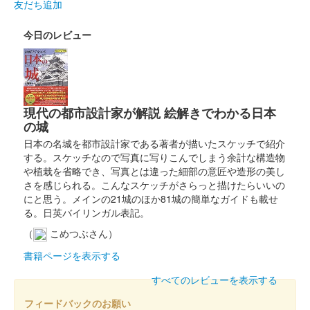
友だち追加
販売終了
今日のレビュー
本庄城と「JA埼玉ひびきの」とのコラボ限定御城印。とうもろこ
し500円以上購入で1枚プレゼント。1ケース購入で2枚セットプ
レゼント。各日100枚限定。
現代の都市設計家が解説 絵解きでわかる日本
本庄城 御城印
JA埼玉ひびきのコラボ限定印「ドルチ
の城
日本の名城を都市設計家である著者が描いたスケッチで紹介
ェドリーム」
する。スケッチなので写真に写りこんでしまう余計な構造物
や植栽を省略でき、写真とは違った細部の意匠や造形の美し
販売終了
さを感じられる。こんなスケッチがさらっと描けたらいいの
本庄城と「JA埼玉ひびきの」とのコラボ限定御城印。とうもろこ
にと思う。メインの21城のほか81城の簡単なガイドも載せ
し500円以上購入で1枚プレゼント。1ケース購入で2枚セットプ
る。日英バイリンガル表記。
レゼント。各日100枚限定。
（
こめつぶさん）
書籍ページを表示する
本庄城 御城印
御城印切手付き限定印「令和7年度
すべてのレビューを表示する
フィードバックのお願い
Ver.」