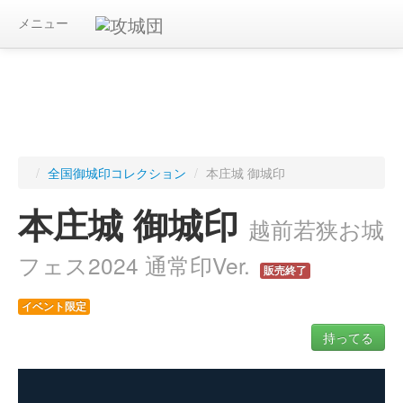
メニュー
/
全国御城印コレクション
/
本庄城 御城印
本庄城 御城印
越前若狭お城
フェス2024 通常印Ver.
販売終了
イベント限定
持ってる
ログインすると入手した御城印を記録できます