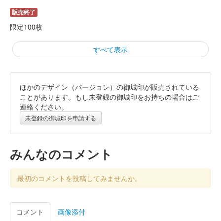
販売終了
限定100枚
すべて表示
ほかのデザイン（バージョン）の御城印が販売されている
本庄城 御城印
こだま秋まつり2025限定印
ことがあります。もし未登録の御城印をお持ちの場合はご
連絡ください。
販売終了
未登録の御城印を申請する
限定100枚
みんなのコメント
本庄城 御城印
子供交通安全の陣「とびだし実忠」限
最初のコメントを投稿してみませんか。
定印
販売終了
コメント
画像添付
限定100枚