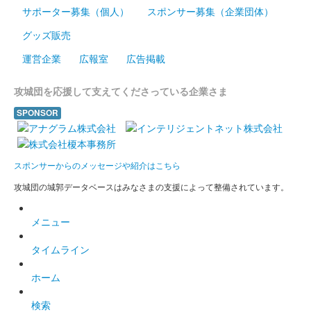
サポーター募集（個人）
スポンサー募集（企業団体）
本庄城 御城印
塙保己一「母の色」限定印
グッズ販売
運営企業
広報室
広告掲載
本庄城 御城印
御城印切手付き 限定印「緑」
攻城団を応援して支えてくださっている企業さま
SPONSOR
販売終了
限定5枚
スポンサーからのメッセージや紹介はこちら
本庄城 御城印
御城印切手付き 限定印「黄」
攻城団の城郭データベースはみなさまの支援によって整備されています。
販売終了
メニュー
限定15枚
タイムライン
本庄城 御城印
ホーム
御城印切手付き 限定印「青」
検索
販売終了