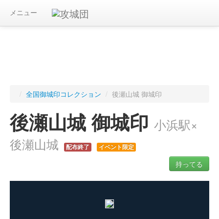
メニュー
/
全国御城印コレクション
/
後瀬山城 御城印
後瀬山城 御城印
小浜駅×
後瀬山城
配布終了
イベント限定
持ってる
ログインすると入手した御城印を記録できます