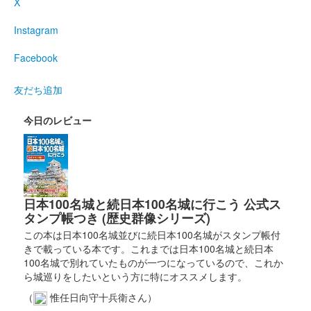
X
2022年10月22日に開催された後瀬山城築城500年記念イベント
「後瀬山城記念御城印山の上特別販売」で先着10名に販売された
Instagram
直書き御城印の御城印帳直書き版。
Facebook
後瀬山城 御城印
後瀬山城築城500年記念版（印刷
友だち追加
版）
今日のレビュー
限定500枚。通常の2倍サイズの御城印。江戸時代の雲濱八景絵
巻物の後瀬秋月をデザインに使用している。「築城500年」の手
作り印を押印。
日本100名城と続日本100名城に行こう 公式ス
後瀬山城 御城印
タンプ帳つき (歴史群像シリーズ)
小浜駅×後瀬山城
この本は日本100名城並びに続日本100名城がスタンプ帳付
配布終了
きで載っている本です。これまでは日本100名城と続日本
100名城で別れていたものが一つになっているので、これか
1000枚限定
ら城巡りをしたいという方に特にオススメします。
（
惟任日向守十兵衛さん）