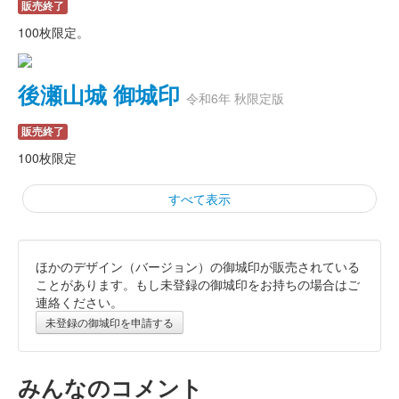
販売終了
100枚限定。
後瀬山城 御城印
令和6年 秋限定版
販売終了
100枚限定
すべて表示
ほかのデザイン（バージョン）の御城印が販売されている
後瀬山城 御城印
小浜駅×後瀬山城
ことがあります。もし未登録の御城印をお持ちの場合はご
連絡ください。
配布終了
未登録の御城印を申請する
1000枚限定
みんなのコメント