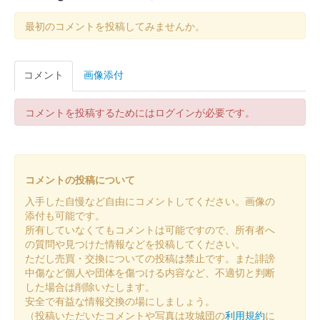
後瀬山城 御城印
令和6年 桜限定版
最初のコメントを投稿してみませんか。
販売終了
100枚限定
コメント
画像添付
後瀬山城 御城印
嶺南「秋」限定版
コメントを投稿するためにはログインが必要です。
若狭和紙を使用した御城印。200枚限定。
後瀬山城 御城印
コメントの投稿について
小浜駅×後瀬山城
入手した自慢など自由にコメントしてください。画像の
配布終了
添付も可能です。
所有していなくてもコメントは可能ですので、所有者へ
1000枚限定
の質問や見つけた情報などを投稿してください。
ただし売買・交換についての投稿は禁止です。また誹謗
中傷など個人や団体を傷つける内容など、不適切と判断
後瀬山城 御城印
桜バージョン（令和5年版）
した場合は削除いたします。
安全で有益な情報交換の場にしましょう。
販売終了
（投稿いただいたコメントや写真は攻城団の
利用規約
に