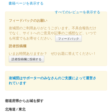
後瀬山城 御城印
桜バージョン
書籍ページを表示する
すべてのレビューを表示する
販売終了
100枚限定。若狭和紙を使用した御城印。桜文様と家紋はいずれ
フィードバックのお願い
も1枚ずつ手押しで、桜文様は小浜藩主の酒井家文庫所蔵資料か
攻城団のご利用ありがとうございます。不具合報告だけ
ら取り入れている。
でなく、サイトへのご意見や記事のご感想など、いつで
も何度でもお寄せください。
フィードバック
後瀬山城 御城印
読者投稿欄
いまお時間ありますか？ ぜひお題に答えてください！
手書きの文字を印刷した御城印。家紋は手押し。限定500枚（の
読者投稿欄に投稿する
ちに追加販売）は2022年3月29日に完売。その後、7月21日より
500枚の数量限定で再販売。
攻城団はサポーターのみなさんのご支援によって運営さ
れています
都道府県からお城を探す
北海道 / 東北