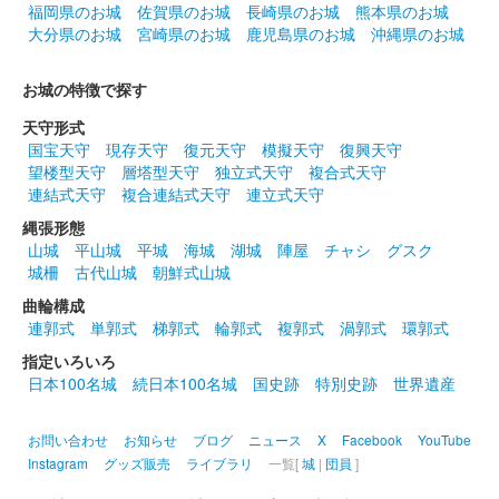
福岡県のお城
佐賀県のお城
長崎県のお城
熊本県のお城
大分県のお城
宮崎県のお城
鹿児島県のお城
沖縄県のお城
お城の特徴で探す
天守形式
国宝天守
現存天守
復元天守
模擬天守
復興天守
望楼型天守
層塔型天守
独立式天守
複合式天守
連結式天守
複合連結式天守
連立式天守
縄張形態
山城
平山城
平城
海城
湖城
陣屋
チャシ
グスク
城柵
古代山城
朝鮮式山城
曲輪構成
連郭式
単郭式
梯郭式
輪郭式
複郭式
渦郭式
環郭式
指定いろいろ
日本100名城
続日本100名城
国史跡
特別史跡
世界遺産
お問い合わせ
お知らせ
ブログ
ニュース
X
Facebook
YouTube
Instagram
グッズ販売
ライブラリ
一覧[
城
|
団員
]