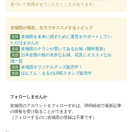
基づいて利用させていただくことがあります）
若狭和紙を使用した御城印。桜文様のはんこを1枚ずつ手押し。
数量限定販売。
攻城団が現在、全力でオススメするトピック
後瀬山城 御城印
後瀬山城築城500年記念版（書置
攻城団を未来に残すために運営をサポートしてい
注目
ただけませんか
き版）
攻城団のチラシが置いてあるお城（随時更新）
注目
日本全国の桜の名所なお城、花見にオススメなお
注目
販売終了
城一覧
2022年10月22日に開催された後瀬山城築城500年記念イベント
攻城団オリジナルグッズ販売中！
注目
「後瀬山城記念御城印山の上特別販売」で先着30名に販売。通常
ぼんてん・まるのLINEスタンプ販売中
注目
の2倍サイズの御城印。江戸時代の雲濱八景絵巻物の後瀬秋月を
デザインに使用し……
フォローしませんか
後瀬山城 御城印
後瀬山城築城500年記念版 御城印
攻城団のアカウントをフォローすれば、SNS経由で最新記事
の情報を受け取ることができます。
帳直書き版
（フォローするのに攻城団の登録は不要です）
販売終了