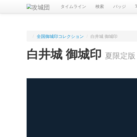
タイムライン
検索
バッジ
/
全国御城印コレクション
/
白井城 御城印
白井城 御城印
夏限定版
ログインすると入手した御城印を記録できます