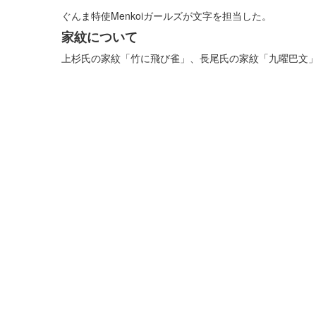
ぐんま特使Menkoiガールズが文字を担当した。
家紋について
上杉氏の家紋「竹に飛び雀」、長尾氏の家紋「九曜巴文