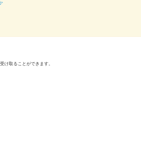
か
4のいわつき武者の倉〜関東友城集結の陣〜のブースにて販売された御城印。5
を受け取ることができます。