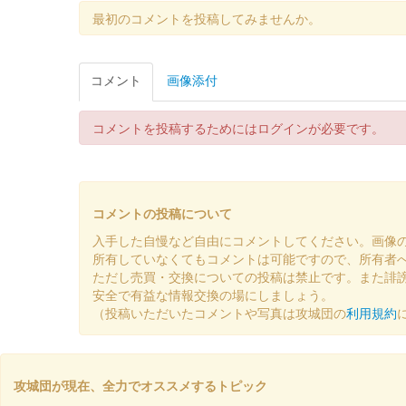
最初のコメントを投稿してみませんか。
白井城 御城印
上杉謙信公夏限定版
コメント
画像添付
白井城 御城印
長尾景春通常版
コメントを投稿するためにはログインが必要です。
白井城 御城印
八重桜徳川譜代版
コメントの投稿について
入手した自慢など自由にコメントしてください。画像
白井城 御城印
所有していなくてもコメントは可能ですので、所有者
上杉謙信公八重桜版
ただし売買・交換についての投稿は禁止です。また誹
安全で有益な情報交換の場にしましょう。
（投稿いただいたコメントや写真は攻城団の
利用規約
白井城 御城印
八重桜春限定版
攻城団が現在、全力でオススメするトピック
白井城 御城印