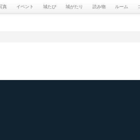
写真
イベント
城たび
城がたり
読み物
ルーム