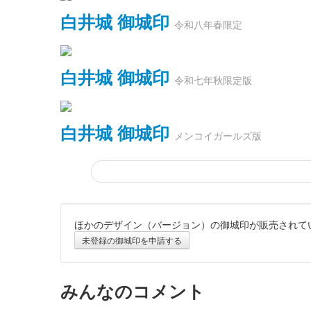
白井城 御城印
令和八年春限定
白井城 御城印
令和七年秋限定版
白井城 御城印
メンコイガールズ版
ほかのデザイン（バージョン）の御城印が販売されて
白井城 御城印
令和七年夏限定版
未登録の御城印を申請する
白井城 御城印
みんなのコメント
徳川譜代夏限定版