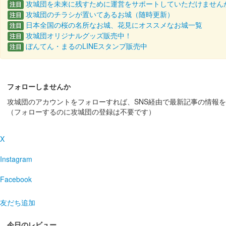
お城EXPO 2024限定版
攻城団を未来に残すために運営をサポートしていただけません
注目
攻城団のチラシが置いてあるお城（随時更新）
注目
販売終了
日本全国の桜の名所なお城、花見にオススメなお城一覧
注目
攻城団オリジナルグッズ販売中！
2024年12月21、22日に開催されたお城EXPO202
注目
ぼんてん・まるのLINEスタンプ販売中
注目
白井城 御城印
冬限定御城印
フォローしませんか
攻城団のアカウントをフォローすれば、SNS経由で最新記事の情報
白井城 御城印
（フォローするのに攻城団の登録は不要です）
徳川譜代冬限定印
X
白井城 御城印
上杉謙信公冬限定印
Instagram
Facebook
白井城 御城印
越前若狭お城フェス2024版
友だち追加
販売終了
今日のレビュー