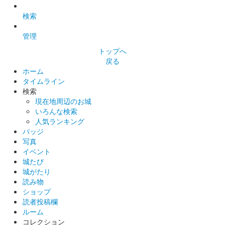
武田勝頼版
検索
2025年6月7、8日に開催された群馬戦国御城印サミット2025に
て先行販売された御城印。
管理
トップへ
膳城 御城印
戻る
前橋の花 薔薇バージョン
ホーム
タイムライン
検索
現在地周辺のお城
いろんな検索
人気ランキング
バッジ
写真
イベント
城たび
城がたり
読み物
ショップ
読者投稿欄
ルーム
コレクション