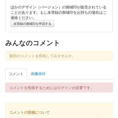
ほかのデザイン（バージョン）の御城印が販売されている
膳城 御城印
令和七年春限定版
ことがあります。もし未登録の御城印をお持ちの場合はご
連絡ください。
未登録の御城印を申請する
膳城 御城印
新春限定版
みんなのコメント
膳城 御城印
令和六年秋限定版
最初のコメントを投稿してみませんか。
文字はMenkoiガールズが担当した
コメント
画像添付
膳城 御城印
めんこいガールズ赤版
コメントを投稿するためにはログインが必要です。
2024年6月15、16日に行われた群馬戦国御城印サミットで先行販
売された後、現地で販売。ぐんま特使Menkoiガールズが文字を
担当した。
コメントの投稿について