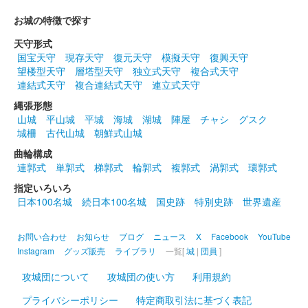
お城の特徴で探す
膳城 御城印
天守形式
国宝天守
現存天守
復元天守
模擬天守
復興天守
望楼型天守
層塔型天守
独立式天守
複合式天守
前橋城御城印セットの第3弾。6月1日からオンライン販売、7月
連結式天守
複合連結式天守
連立式天守
25日から現地販売でいずれも300セット限定。
縄張形態
山城
平山城
平城
海城
湖城
陣屋
チャシ
グスク
膳城 御城印
城柵
古代山城
朝鮮式山城
令和八年版
曲輪構成
2026年6月13、14日に開催された群馬戦国御城印サミット2026
連郭式
単郭式
梯郭式
輪郭式
複郭式
渦郭式
環郭式
にて先行販売された後、 15日より現地販売。
指定いろいろ
日本100名城
続日本100名城
国史跡
特別史跡
世界遺産
膳城 御城印
令和八年夏限定版
お問い合わせ
お知らせ
ブログ
ニュース
X
Facebook
YouTube
Instagram
グッズ販売
ライブラリ
一覧[
城
|
団員
]
攻城団について
攻城団の使い方
利用規約
膳城 御城印
武田勝頼公版
プライバシーポリシー
特定商取引法に基づく表記