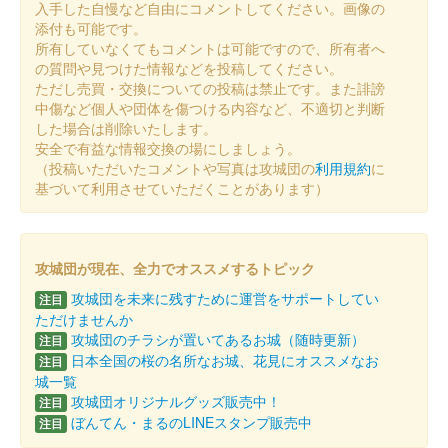
膳城 御城印
入手した自慢など自由にコメントしてください。画像の
夏限定版
添付も可能です。
所有していなくてもコメントは可能ですので、所有者へ
2024年6月15、16日に行われた群馬戦国御城印サミットで先行販
の質問や見つけた情報などを投稿してください。
売された後、現地で販売。ぐんま特使Menkoiガールズが文字を
ただし売買・交換についての投稿は禁止です。また誹謗
担当した。
中傷など個人や団体を傷つける内容など、不適切と判断
した場合は削除いたします。
安全で有益な情報交換の場にしましょう。
膳城 御城印
武田勝頼公版
（投稿いただいたコメントや写真は攻城団の
利用規約
に
基づいて利用させていただくことがあります）
群馬戦国御城印サミットで先行発売ののち、6月28日から通常販
売に。
攻城団が現在、全力でオススメするトピック
膳城 御城印
春の七草版 ごぎょう
攻城団を未来に残すために運営をサポートしてい
注目
ただけませんか
攻城団のチラシが置いてあるお城（随時更新）
注目
日本全国の桜の名所なお城、花見にオススメなお
膳城 御城印
注目
群馬戦国御城印サミット限定版
城一覧
攻城団オリジナルグッズ販売中！
注目
販売終了
ぼんてん・まるのLINEスタンプ販売中
注目
長野剛氏による武田信玄公、武田勝頼公が描かれている。100枚