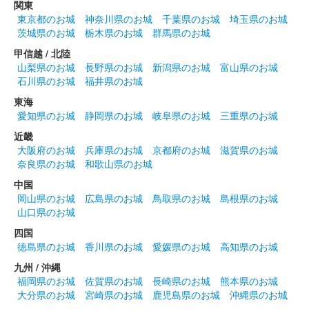
関東
膳城 御城印
東京都のお城
神奈川県のお城
千葉県のお城
埼玉県のお城
令和4年 秋版
茨城県のお城
栃木県のお城
群馬県のお城
甲信越 / 北陸
山梨県のお城
長野県のお城
新潟県のお城
富山県のお城
膳城 御城印
春限定版
石川県のお城
福井県のお城
200枚限定
東海
愛知県のお城
静岡県のお城
岐阜県のお城
三重県のお城
近畿
膳城 御城印
大阪府のお城
兵庫県のお城
京都府のお城
滋賀県のお城
春限定版 武田勝頼
奈良県のお城
和歌山県のお城
200枚限定
中国
岡山県のお城
広島県のお城
鳥取県のお城
島根県のお城
山口県のお城
膳城 御城印
四国
徳島県のお城
香川県のお城
愛媛県のお城
高知県のお城
九州 / 沖縄
膳城 御城印
福岡県のお城
佐賀県のお城
長崎県のお城
熊本県のお城
武田勝頼版
大分県のお城
宮崎県のお城
鹿児島県のお城
沖縄県のお城
長野剛紙による武田勝頼のイラストを使用した御城印。