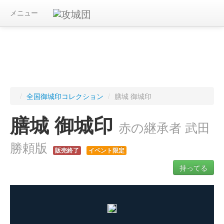
メニュー
/
全国御城印コレクション
/
膳城 御城印
膳城 御城印
赤の継承者 武田
勝頼版
販売終了
イベント限定
持ってる
ログインすると入手した御城印を記録できます