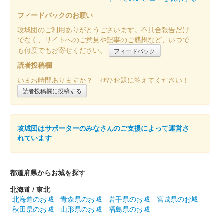
フィードバックのお願い
膳城 御城印
群馬戦国御城印サミット開催記念 通常版
攻城団のご利用ありがとうございます。不具合報告だけ
でなく、サイトへのご意見や記事のご感想など、いつで
群馬戦国御城印サミットにて先行販売された後、前橋物産振興協
も何度でもお寄せください。
フィードバック
会（ヴェントまえばし）にて販売された。
読者投稿欄
いまお時間ありますか？ ぜひお題に答えてください！
膳城 御城印
読者投稿欄に投稿する
群馬戦国御城印サミット開催記念版 武田
勝頼
攻城団はサポーターのみなさんのご支援によって運営さ
販売終了
れています
200枚限定
都道府県からお城を探す
膳城 御城印
武田勝頼秋限定版
北海道 / 東北
長野剛氏の武田勝頼イラストを使用した御城印。100枚限定。
北海道のお城
青森県のお城
岩手県のお城
宮城県のお城
秋田県のお城
山形県のお城
福島県のお城