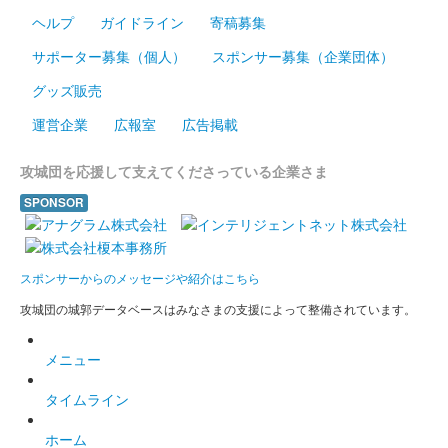
2026年6月13、14日に開催された群馬戦国御城印サミット2026
ヘルプ
ガイドライン
寄稿募集
にて先行販売された御城印。
サポーター募集（個人）
スポンサー募集（企業団体）
膳城 御城印
グッズ販売
令和八年 春限定版
運営企業
広報室
広告掲載
膳城 御城印
攻城団を応援して支えてくださっている企業さま
正子公也作品 令和七年度限定 銀文字版
SPONSOR
販売終了
2025年6月7、8日に開催された群馬戦国御城印サミット2025に
て販売された御城印。100枚限定
スポンサーからのメッセージや紹介はこちら
攻城団の城郭データベースはみなさまの支援によって整備されています。
膳城 御城印
令和七年度限定版
メニュー
群馬戦国御城印サミット2025でも販売された。
タイムライン
膳城 御城印
ホーム