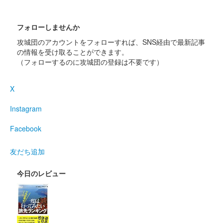
限定
フォローしませんか
膳城 御城印
攻城団のアカウントをフォローすれば、SNS経由で最新記事
群馬戦国御城印サミット黄金版
の情報を受け取ることができます。
（フォローするのに攻城団の登録は不要です）
販売終了
長野剛氏による武田信玄公、武田勝頼公が描かれている。100枚
限定
X
Instagram
膳城 御城印
正子公也先生作品版 通常版
Facebook
2023年11月4日･5日に開催された群馬戦国御城印サミット第4弾
友だち追加
にて限定販売。11月20日より現地販売された。
今日のレビュー
膳城 御城印
令和五年秋限定版