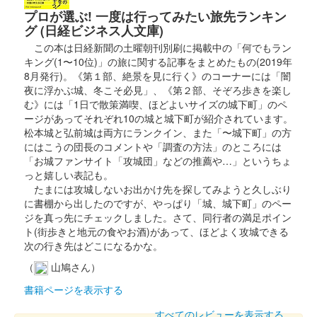
膳城 御城印
令和五年秋限定版 武田勝頼版
プロが選ぶ! 一度は行ってみたい旅先ランキン
グ (日経ビジネス人文庫)
この本は日経新聞の土曜朝刊別刷に掲載中の「何でもラン
膳城 御城印
キング(1〜10位)」の旅に関する記事をまとめたもの(2019年
夏限定版
8月発行)。《第１部、絶景を見に行く》のコーナーには「闇
夜に浮かぶ城、冬こそ必見」、《第２部、そぞろ歩きを楽し
む》には「1日で散策満喫、ほどよいサイズの城下町」のペ
膳城 御城印
ージがあってそれぞれ10の城と城下町が紹介されています。
2023群馬戦国御城印サミット開催記念
松本城と弘前城は両方にランクイン、また「〜城下町」の方
にはこうの団長のコメントや「調査の方法」のところには
販売終了
「お城ファンサイト「攻城団」などの推薦や…」というちょ
っと嬉しい表記も。
たまには攻城しないお出かけ先を探してみようと久しぶり
膳城 御城印
令和4年 冬限定版
に書棚から出したのですが、やっぱり「城、城下町」のペー
ジを真っ先にチェックしました。さて、同行者の満足ポイン
100枚限定
ト(街歩きと地元の食やお酒)があって、ほどよく攻城できる
次の行き先はどこになるかな。
（
山鳩さん）
膳城 御城印
令和4年 冬限定 武田勝頼版
書籍ページを表示する
100枚限定
すべてのレビューを表示する