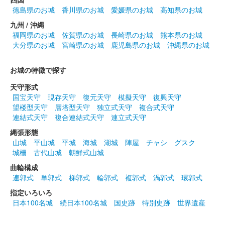
徳島県のお城
香川県のお城
愛媛県のお城
高知県のお城
九州 / 沖縄
福岡県のお城
佐賀県のお城
長崎県のお城
熊本県のお城
大分県のお城
宮崎県のお城
鹿児島県のお城
沖縄県のお城
お城の特徴で探す
天守形式
国宝天守
現存天守
復元天守
模擬天守
復興天守
望楼型天守
層塔型天守
独立式天守
複合式天守
連結式天守
複合連結式天守
連立式天守
縄張形態
山城
平山城
平城
海城
湖城
陣屋
チャシ
グスク
城柵
古代山城
朝鮮式山城
曲輪構成
連郭式
単郭式
梯郭式
輪郭式
複郭式
渦郭式
環郭式
指定いろいろ
日本100名城
続日本100名城
国史跡
特別史跡
世界遺産