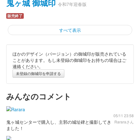
鬼ヶ城 御城印
令和7年迎春版
販売終了
すべて表示
ほかのデザイン（バージョン）の御城印が販売されている
鬼ヶ城 御城印
世界遺産登録二十周年記念限定版 花火
ことがあります。もし未登録の御城印をお持ちの場合はご
連絡ください。
②
未登録の御城印を申請する
鬼ヶ城 御城印
みんなのコメント
世界遺産登録二十周年記念限定版 花火
①
05/11 23:58
鬼ヶ城センターで購入し、主郭の城址碑と撮影してき
Rararaさん
ました！
鬼ヶ城 御城印
世界遺産登録二十周年記念限定版