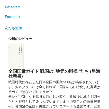
販売終了
Instagram
熊野大花火大会をイメージした限定御城印。
Facebook
友だち追加
鬼ヶ城 御城印
今日のレビュー
全国国衆ガイド 戦国の‘‘地元の殿様’’たち (星海
社新書)
戦国時代に存在した日本全国の国衆514名が掲載されていま
す。大名クラスには全く触れず、国衆のみに特化した書籍は
初めてではないでしょうか？
テレビで気になる武将を目にした時や、攻城後に城主を調べ
たりと辞典として楽しんでいます。また地域ごとの語彙解説
や、各国衆の家紋も掲載されていてデータも豊富です。戦国