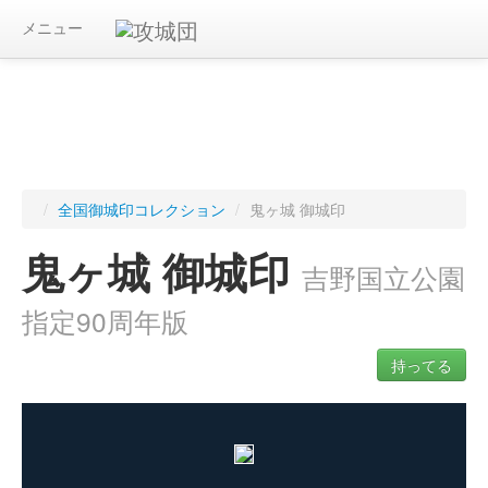
メニュー
/
全国御城印コレクション
/
鬼ヶ城 御城印
鬼ヶ城 御城印
吉野国立公園
指定90周年版
持ってる
ログインすると入手した御城印を記録できます