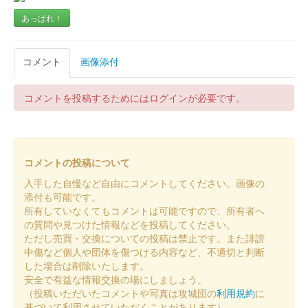
鬼ヶ城の世界遺産登録二十周年を記念して発売された御城印。年
あっぱれ！
内は購入可能。
コメント
画像添付
鬼ヶ城 御城印
令和五年迎春限定版
コメントを投稿するためにはログインが必要です。
鬼ヶ城からみた初日の出がデザインされている。卯年限定版。
鬼ヶ城 御城印
令和四年夏限定版
コメントの投稿について
入手した自慢など自由にコメントしてください。画像の
添付も可能です。
鬼ヶ城 御城印
令和四年春限定版 黄色家紋
所有していなくてもコメントは可能ですので、所有者へ
の質問や見つけた情報などを投稿してください。
クマノザクラがデザインされている。
ただし売買・交換についての投稿は禁止です。また誹謗
中傷など個人や団体を傷つける内容など、不適切と判断
した場合は削除いたします。
鬼ヶ城 御城印
安全で有益な情報交換の場にしましょう。
令和四年春限定版 桃色家紋
（投稿いただいたコメントや写真は攻城団の
利用規約
に
基づいて利用させていただくことがあります）
クマノザクラがデザインされている。