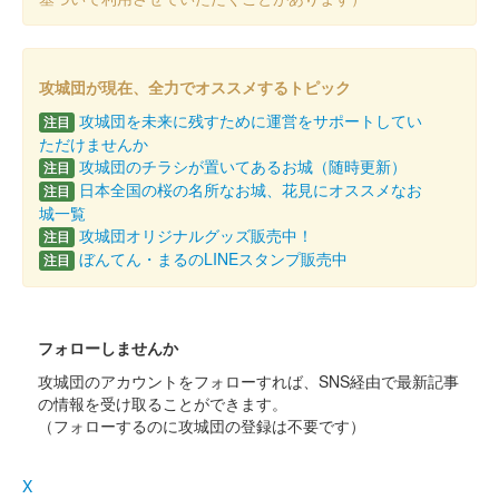
鬼ヶ城 御城印
令和四年迎春版
攻城団が現在、全力でオススメするトピック
攻城団を未来に残すために運営をサポートしてい
注目
販売終了
ただけませんか
鬼ヶ城からみた初日の出がデザインされている。
攻城団のチラシが置いてあるお城（随時更新）
注目
日本全国の桜の名所なお城、花見にオススメなお
注目
城一覧
鬼ヶ城 御城印
攻城団オリジナルグッズ販売中！
注目
ぼんてん・まるのLINEスタンプ販売中
注目
世界遺産鬼ヶ城の岩壁がデザインされている。
フォローしませんか
鬼ヶ城 御城印
秋限定版
攻城団のアカウントをフォローすれば、SNS経由で最新記事
紅葉をイメージした限定御城印。
の情報を受け取ることができます。
（フォローするのに攻城団の登録は不要です）
鬼ヶ城 御城印
令和三年夏限定版
X