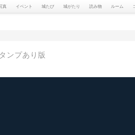
写真
イベント
城たび
城がたり
読み物
ルーム
タンプあり版