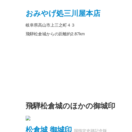
おみやげ処三川屋本店
岐阜県高山市上三之町４３
飛騨松倉城からの距離
約2.87km
飛騨松倉城のほかの御城印
松倉城 御城印
国指定史跡記念版