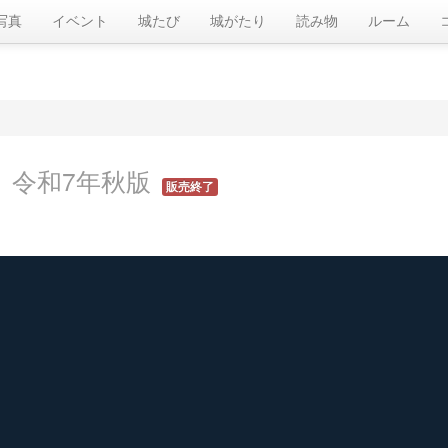
写真
イベント
城たび
城がたり
読み物
ルーム
印
令和7年秋版
販売終了