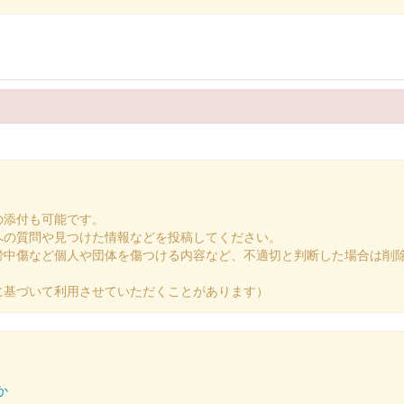
4の岐阜県可児市の山城ブースにて販売された御城印。300枚限定。
24限定版
た限定御城印。美濃金山城跡の現地おもてなしブースでも販売された。
の添付も可能です。
への質問や見つけた情報などを投稿してください。
24限定・金版
謗中傷など個人や団体を傷つける内容など、不適切と判断した場合は削
に基づいて利用させていただくことがあります）
た限定御城印。こちらは金色の用紙にて作成されている。美濃金山城跡
か