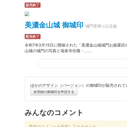
販売終了
美濃金山城 御城印
城門里帰り記念版
配布終了
令和7年3月15日に開催された「美濃金山城城門お披露
山城の城門の写真と瑞泉寺住職・……
ほかのデザイン（バージョン）の御城印が販売されて
美濃金山城跡 御城印
令和7年春版
未登録の御城印を申請する
販売終了
みんなのコメント
美濃金山城跡 御城印
お城EXPO 2024
最初のコメントを投稿してみませんか。