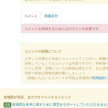
販売終了
2024年12月21、22日に開催されたお城EXPO 202
コメント
画像添付
美濃金山城跡 御城印
コメントを投稿するためにはログインが必要です。
山城に行こう！20
販売終了
山城に行こう！2024の美濃金山城ブースにて販売され
に行こう！2024」のロゴも印……
コメントの投稿について
入手した自慢など自由にコメントしてください。画像
所有していなくてもコメントは可能ですので、所有者
美濃金山城跡 御城印
山城に行こう！20
ただし売買・交換についての投稿は禁止です。また誹
安全で有益な情報交換の場にしましょう。
販売終了
（投稿いただいたコメントや写真は攻城団の
利用規約
山城に行こう！2024の美濃金山城ブースにて販売され
槍「人間無骨」が配置されており……
攻城団が現在、全力でオススメするトピック
美濃金山城 御城印
攻城団を未来に残すために運営をサポートしていただけません
注目
冬版