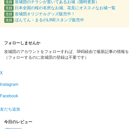
攻城団のチラシが置いてあるお城（随時更新）
注目
日本全国の桜の名所なお城、花見にオススメなお城一覧
注目
販売終了
攻城団オリジナルグッズ販売中！
注目
ぼんてん・まるのLINEスタンプ販売中
注目
烏峰城（美濃金山城） 御城印
第
来場記念の赤抜きが変更
フォローしませんか
攻城団のアカウントをフォローすれば、SNS経由で最新記事の情報
（フォローするのに攻城団の登録は不要です）
美濃金山城 御城印
お月見版
X
美濃金山城 御城印
Instagram
秋版 紅葉
Facebook
販売終了
友だち追加
美濃金山城 御城印
令和6年夏版 花火
今日のレビュー