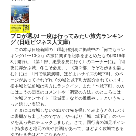
2024年6月15、16日に開催された群馬戦国御城印サミットで先行
販売された後、9月14日より現地にて販売。織田家の家紋「織田
木瓜」がデザインされている。文字はぐんま特使Menkoiガール
ズが担当した……
プロが選ぶ! 一度は行ってみたい旅先ランキン
小幡城 御城印
グ (日経ビジネス人文庫)
小幡城織田信長公版
この本は日経新聞の土曜朝刊別刷に掲載中の「何でもラン
2023年11月4日〜11月5日に開催された「群馬戦国御城印サミッ
キング(1〜10位)」の旅に関する記事をまとめたもの(2019年
ト」で先行販売された後、12月13日から現地販売
8月発行)。《第１部、絶景を見に行く》のコーナーには「闇
夜に浮かぶ城、冬こそ必見」、《第２部、そぞろ歩きを楽し
む》には「1日で散策満喫、ほどよいサイズの城下町」のペ
小幡城 御城印
ージがあってそれぞれ10の城と城下町が紹介されています。
令和五年秋の七草限定版
松本城と弘前城は両方にランクイン、また「〜城下町」の方
にはこうの団長のコメントや「調査の方法」のところには
秋の七草のイラストを使用した御城印。小幡城はフジバカマ。
「お城ファンサイト「攻城団」などの推薦や…」というちょ
っと嬉しい表記も。
たまには攻城しないお出かけ先を探してみようと久しぶり
小幡城 御城印
信長馬上サミット開催記念版
に書棚から出したのですが、やっぱり「城、城下町」のペー
ジを真っ先にチェックしました。さて、同行者の満足ポイン
ト(街歩きと地元の食やお酒)があって、ほどよく攻城できる
次の行き先はどこになるかな。