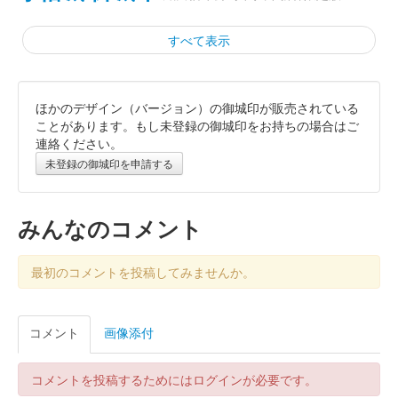
すべて表示
ほかのデザイン（バージョン）の御城印が販売されている
小幡城 御城印
令和七年秋限定版
ことがあります。もし未登録の御城印をお持ちの場合はご
連絡ください。
未登録の御城印を申請する
小幡城 御城印
信雄公版
みんなのコメント
小幡城 御城印
信長公版
最初のコメントを投稿してみませんか。
小幡城 御城印
コメント
画像添付
織田信雄公夏限定版
コメントを投稿するためにはログインが必要です。