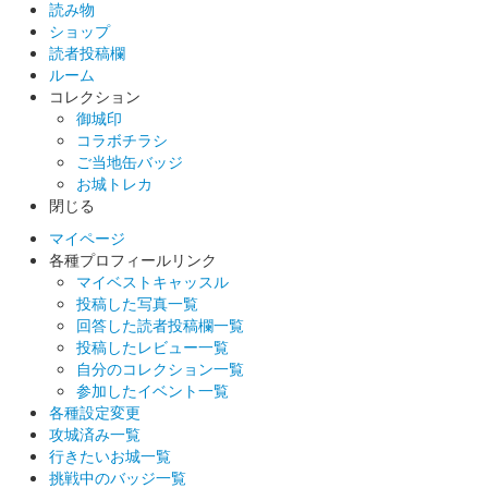
和紙に印刷された御城印。
読み物
ショップ
読者投稿欄
ルーム
小幡城 御城印
特別印 秋バージョン
コレクション
御城印
和紙に印刷された御城印。400枚限定での販売。
コラボチラシ
ご当地缶バッジ
お城トレカ
小幡城 御城印
閉じる
マイページ
各種プロフィールリンク
マイベストキャッスル
小幡城 御城印
織田信雄公 令和八年夏限定版
投稿した写真一覧
回答した読者投稿欄一覧
投稿したレビュー一覧
自分のコレクション一覧
小幡城 御城印
織田信長公 令和八年夏限定版
参加したイベント一覧
各種設定変更
攻城済み一覧
行きたいお城一覧
小幡城 御城印
織田信長公 令和八年夏限定版
挑戦中のバッジ一覧