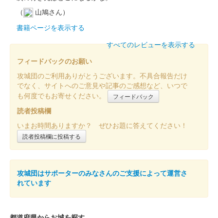
小幡城 御城印
群馬戦国御城印サミット限定
（
山鳩さん）
販売終了
書籍ページを表示する
すべてのレビューを表示する
小幡城 御城印
令和五年春限定 馬上信長版
フィードバックのお願い
攻城団のご利用ありがとうございます。不具合報告だけ
販売終了
でなく、サイトへのご意見や記事のご感想など、いつで
長野剛氏のイラスト入り御城印。
も何度でもお寄せください。
フィードバック
読者投稿欄
小幡城 御城印
いまお時間ありますか？ ぜひお題に答えてください！
令和五年春限定 覇王信長版
読者投稿欄に投稿する
販売終了
長野剛氏のイラスト入り御城印。
攻城団はサポーターのみなさんのご支援によって運営さ
れています
小幡城 御城印
令和五年春限定 通常版
販売終了
都道府県からお城を探す