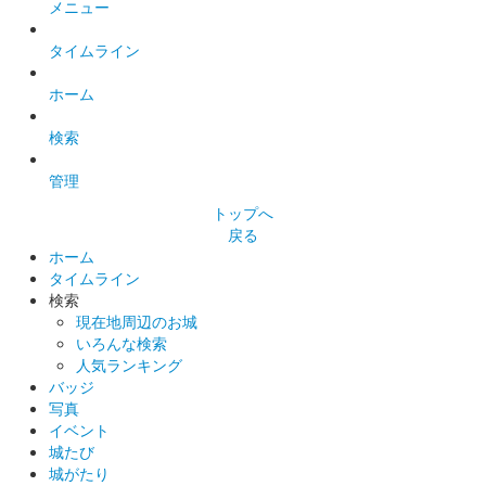
メニュー
小幡城 御城印
タイムライン
お城EXPO2021限定版
ホーム
販売終了
お城EXPO 2021の会場内で販売。
検索
管理
小幡城 御城印
トップへ
特別印 カラー版
戻る
長野剛氏のイラストを使用した御城印。1000枚限定での販売。
ホーム
タイムライン
検索
現在地周辺のお城
小幡城 御城印
特別印 白黒箔押し版
いろんな検索
人気ランキング
和紙に印刷された御城印。500枚限定での販売。
バッジ
写真
イベント
小幡城 御城印
城たび
通常印
城がたり