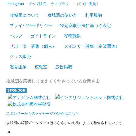
小幡城 御城印
Instagram
グッズ販売
ライブラリ
一覧[
城
|
団員
]
覇王系譜版
攻城団について
攻城団の使い方
利用規約
長野剛氏による織田信長のイラストが入った御城印。群馬戦国御
城印サミットで先行販売されたのち、6月1日より現地販売。
プライバシーポリシー
特定商取引法に基づく表記
1000枚限定。
ヘルプ
ガイドライン
寄稿募集
サポーター募集（個人）
スポンサー募集（企業団体）
小幡城 御城印
桜版
グッズ販売
200枚限定
運営企業
広報室
広告掲載
攻城団を応援して支えてくださっている企業さま
小幡城 御城印
信長銀箔版
SPONSOR
500枚限定。
スポンサーからのメッセージや紹介はこちら
小幡城 御城印
天魔鬼神金箔色版
攻城団の城郭データベースはみなさまの支援によって整備されています。
500枚限定。