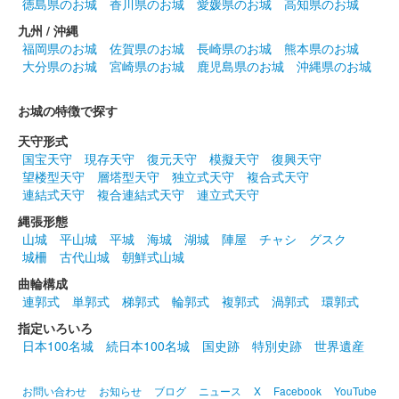
信長馬上南蛮具足版
徳島県のお城
香川県のお城
愛媛県のお城
高知県のお城
九州 / 沖縄
長野剛氏による南蛮具足を着用した織田信長のイラストが描かれ
福岡県のお城
佐賀県のお城
長崎県のお城
熊本県のお城
ている。100枚限定
大分県のお城
宮崎県のお城
鹿児島県のお城
沖縄県のお城
小幡城 御城印
お城の特徴で探す
令和4年秋 通常版
天守形式
国宝天守
現存天守
復元天守
模擬天守
復興天守
望楼型天守
層塔型天守
独立式天守
複合式天守
小幡城 御城印
秋限定信長版
連結式天守
複合連結式天守
連立式天守
200枚限定。
縄張形態
山城
平山城
平城
海城
湖城
陣屋
チャシ
グスク
城柵
古代山城
朝鮮式山城
小幡城 御城印
曲輪構成
魔王系譜版
連郭式
単郭式
梯郭式
輪郭式
複郭式
渦郭式
環郭式
長野剛氏による織田信長のイラストが入った御城印。群馬戦国御
指定いろいろ
城印サミットで先行販売されたのち、6月1日より現地販売。
日本100名城
続日本100名城
国史跡
特別史跡
世界遺産
1000枚限定。
お問い合わせ
お知らせ
ブログ
ニュース
X
Facebook
YouTube