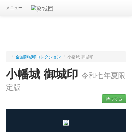
メニュー
/
全国御城印コレクション
/
小幡城 御城印
小幡城 御城印
令和七年夏限
定版
持ってる
ログインすると入手した御城印を記録できます