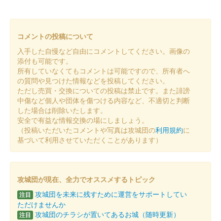
小幡城 御城印
織田信長公夏限定版
コメントの投稿について
小幡城 御城印
春限定版
入手した自慢など自由にコメントしてください。画像の
添付も可能です。
所有していなくてもコメントは可能ですので、所有者へ
小幡城 御城印
の質問や見つけた情報などを投稿してください。
春限定版
ただし売買・交換についての投稿は禁止です。また誹謗
中傷など個人や団体を傷つける内容など、不適切と判断
した場合は削除いたします。
小幡城 御城印
安全で有益な情報交換の場にしましょう。
信長公春限定版
（投稿いただいたコメントや写真は攻城団の
利用規約
に
基づいて利用させていただくことがあります）
小幡城 御城印
冬限定御城印
攻城団が現在、全力でオススメするトピック
攻城団を未来に残すために運営をサポートしてい
注目
小幡城 御城印
御城印合戦福知山限定版
ただけませんか
攻城団のチラシが置いてあるお城（随時更新）
注目
販売終了