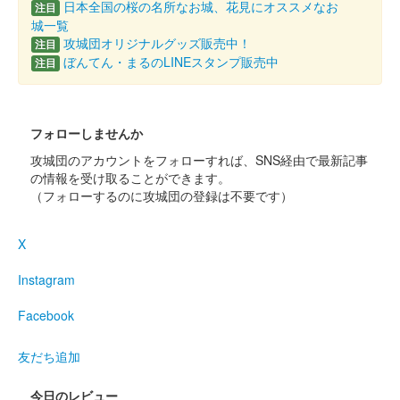
日本全国の桜の名所なお城、花見にオススメなお
注目
城一覧
令和6年9月8日に開催された御城印合戦in福知山のいわつき武者
攻城団オリジナルグッズ販売中！
の倉〜関東友城出展プロジェクト〜のブースにて販売された御城
注目
ぼんてん・まるのLINEスタンプ販売中
印。40枚限定
注目
小幡城 御城印
夏限定版
フォローしませんか
攻城団のアカウントをフォローすれば、SNS経由で最新記事
文字はぐんま特使でお習字アイドルのめんこいガールズさんが担
の情報を受け取ることができます。
当。
（フォローするのに攻城団の登録は不要です）
小幡城 御城印
X
群馬戦国御城印サミット版
販売終了
Instagram
ぐんま特使Menkoiガールズが文字を担当した。100枚限定。
Facebook
友だち追加
小幡城 御城印
織田信雄公系譜版
今日のレビュー