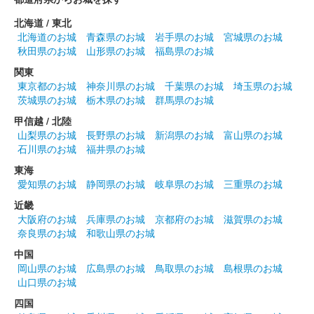
長野剛氏のイラスト入り御城印。
北海道 / 東北
北海道のお城
青森県のお城
岩手県のお城
宮城県のお城
秋田県のお城
山形県のお城
福島県のお城
小幡城 御城印
2022年冬限定版
関東
東京都のお城
神奈川県のお城
千葉県のお城
埼玉県のお城
100枚限定
茨城県のお城
栃木県のお城
群馬県のお城
甲信越 / 北陸
山梨県のお城
長野県のお城
新潟県のお城
富山県のお城
小幡城 御城印
織田信長冬限定版
石川県のお城
福井県のお城
東海
長野剛氏による織田信長のイラストが描かれている。100枚限定
愛知県のお城
静岡県のお城
岐阜県のお城
三重県のお城
近畿
小幡城 御城印
大阪府のお城
兵庫県のお城
京都府のお城
滋賀県のお城
第六天魔王版
奈良県のお城
和歌山県のお城
長野剛氏による織田信長のイラストが入った御城印。群馬戦国御
中国
城印サミットで先行販売された。
岡山県のお城
広島県のお城
鳥取県のお城
島根県のお城
山口県のお城
四国
小幡城 御城印