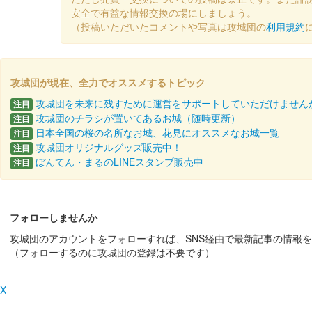
安全で有益な情報交換の場にしましょう。
（投稿いただいたコメントや写真は攻城団の
利用規約
攻城団が現在、全力でオススメするトピック
攻城団を未来に残すために運営をサポートしていただけません
注目
攻城団のチラシが置いてあるお城（随時更新）
注目
日本全国の桜の名所なお城、花見にオススメなお城一覧
注目
攻城団オリジナルグッズ販売中！
注目
ぼんてん・まるのLINEスタンプ販売中
注目
フォローしませんか
攻城団のアカウントをフォローすれば、SNS経由で最新記事の情報
（フォローするのに攻城団の登録は不要です）
X