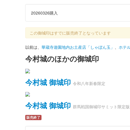
20260326購入
この御城印はすでに販売終了となっています
以前は、
華蔵寺遊園地内お土産店「しゃぼん玉」
、
ホテル
今村城のほかの御城印
今村城 御城印
令和八年新春限定
今村城 御城印
群馬戦国御城印サミット限定版
販売終了