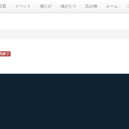
写真
イベント
城たび
城がたり
読み物
ルーム
売終了