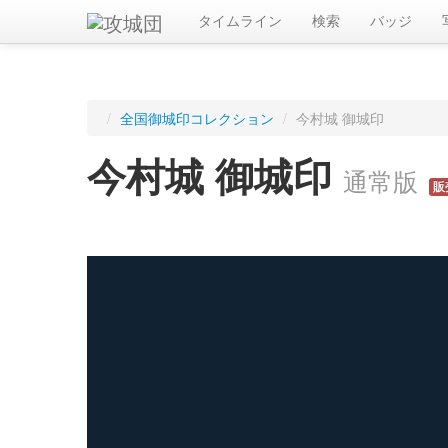
タイムライン
検索
バッジ
/
全国御城印コレクション
/
今村城 御城印
今村城 御城印
通常版
販
ログインすると入手した御城印を記録できます