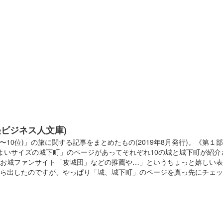
経ビジネス人文庫)
10位)」の旅に関する記事をまとめたもの(2019年8月発行)。《第
よいサイズの城下町」のページがあってそれぞれ10の城と城下町が紹
お城ファンサイト「攻城団」などの推薦や…」というちょっと嬉しい表
出したのですが、やっぱり「城、城下町」のページを真っ先にチェック