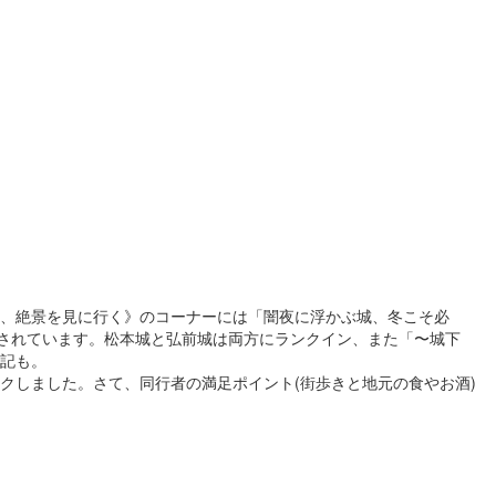
１部、絶景を見に行く》のコーナーには「闇夜に浮かぶ城、冬こそ必
介されています。松本城と弘前城は両方にランクイン、また「〜城下
記も。
しました。さて、同行者の満足ポイント(街歩きと地元の食やお酒)