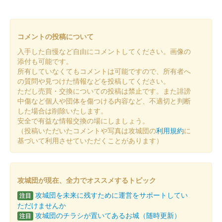
小幡城 御城印
織田信雄公夏限定版
コメントの投稿について
小幡城 御城印
織田信長公夏限定版
入手した自慢など自由にコメントしてください。画像の
添付も可能です。
所有していなくてもコメントは可能ですので、所有者へ
小幡城 御城印
の質問や見つけた情報などを投稿してください。
春限定版
ただし売買・交換についての投稿は禁止です。また誹謗
中傷など個人や団体を傷つける内容など、不適切と判断
した場合は削除いたします。
小幡城 御城印
安全で有益な情報交換の場にしましょう。
春限定版
（投稿いただいたコメントや写真は攻城団の
利用規約
に
基づいて利用させていただくことがあります）
小幡城 御城印
冬限定御城印
攻城団が現在、全力でオススメするトピック
攻城団を未来に残すために運営をサポートしてい
注目
小幡城 御城印
御城印合戦福知山限定版
ただけませんか
攻城団のチラシが置いてあるお城（随時更新）
注目
販売終了