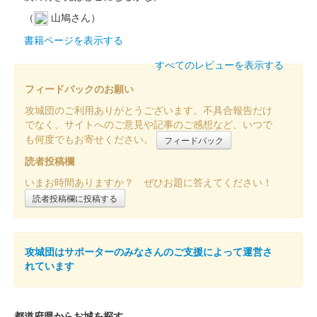
小幡城 御城印
群馬戦国御城印サミット限定
（
山鳩さん）
販売終了
書籍ページを表示する
すべてのレビューを表示する
小幡城 御城印
令和五年春限定 馬上信長版
フィードバックのお願い
攻城団のご利用ありがとうございます。不具合報告だけ
販売終了
でなく、サイトへのご意見や記事のご感想など、いつで
長野剛氏のイラスト入り御城印。
も何度でもお寄せください。
フィードバック
読者投稿欄
小幡城 御城印
いまお時間ありますか？ ぜひお題に答えてください！
令和五年春限定 覇王信長版
読者投稿欄に投稿する
販売終了
長野剛氏のイラスト入り御城印。
攻城団はサポーターのみなさんのご支援によって運営さ
れています
小幡城 御城印
令和五年春限定 通常版
販売終了
都道府県からお城を探す