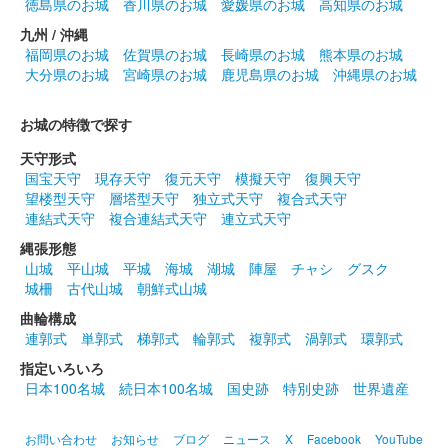
信長馬上南蛮具足版
徳島県のお城
香川県のお城
愛媛県のお城
高知県のお城
九州 / 沖縄
長野剛氏による南蛮具足を着用した織田信長のイラストが描かれ
福岡県のお城
佐賀県のお城
長崎県のお城
熊本県のお城
ている。100枚限定
大分県のお城
宮崎県のお城
鹿児島県のお城
沖縄県のお城
小幡城 御城印
お城の特徴で探す
令和4年秋 通常版
天守形式
国宝天守
現存天守
復元天守
模擬天守
復興天守
望楼型天守
層塔型天守
独立式天守
複合式天守
小幡城 御城印
秋限定信長版
連結式天守
複合連結式天守
連立式天守
200枚限定。
縄張形態
山城
平山城
平城
海城
湖城
陣屋
チャシ
グスク
城柵
古代山城
朝鮮式山城
小幡城 御城印
曲輪構成
魔王系譜版
連郭式
単郭式
梯郭式
輪郭式
複郭式
渦郭式
環郭式
長野剛氏による織田信長のイラストが入った御城印。群馬戦国御
指定いろいろ
城印サミットで先行販売されたのち、6月1日より現地販売。
日本100名城
続日本100名城
国史跡
特別史跡
世界遺産
1000枚限定。
お問い合わせ
お知らせ
ブログ
ニュース
X
Facebook
YouTube