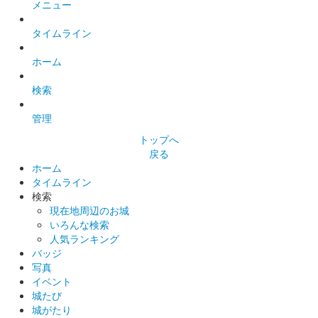
メニュー
小幡城 御城印
タイムライン
お城EXPO2021限定版
ホーム
販売終了
お城EXPO 2021の会場内で販売。
検索
管理
小幡城 御城印
トップへ
特別印 カラー版
戻る
長野剛氏のイラストを使用した御城印。1000枚限定での販売。
ホーム
タイムライン
検索
現在地周辺のお城
小幡城 御城印
特別印 白黒箔押し版
いろんな検索
人気ランキング
和紙に印刷された御城印。500枚限定での販売。
バッジ
写真
イベント
小幡城 御城印
城たび
通常印
城がたり