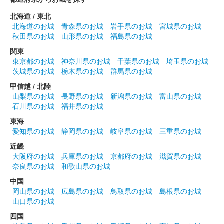
長野剛氏のイラスト入り御城印。
北海道 / 東北
北海道のお城
青森県のお城
岩手県のお城
宮城県のお城
秋田県のお城
山形県のお城
福島県のお城
小幡城 御城印
2022年冬限定版
関東
東京都のお城
神奈川県のお城
千葉県のお城
埼玉県のお城
100枚限定
茨城県のお城
栃木県のお城
群馬県のお城
甲信越 / 北陸
山梨県のお城
長野県のお城
新潟県のお城
富山県のお城
小幡城 御城印
織田信長冬限定版
石川県のお城
福井県のお城
東海
長野剛氏による織田信長のイラストが描かれている。100枚限定
愛知県のお城
静岡県のお城
岐阜県のお城
三重県のお城
近畿
小幡城 御城印
大阪府のお城
兵庫県のお城
京都府のお城
滋賀県のお城
第六天魔王版
奈良県のお城
和歌山県のお城
長野剛氏による織田信長のイラストが入った御城印。群馬戦国御
中国
城印サミットで先行販売された。
岡山県のお城
広島県のお城
鳥取県のお城
島根県のお城
山口県のお城
四国
小幡城 御城印