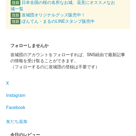
日本全国の桜の名所なお城、花見にオススメなお
注目
城一覧
令和6年9月8日に開催された御城印合戦in福知山のいわつき武者
攻城団オリジナルグッズ販売中！
の倉〜関東友城出展プロジェクト〜のブースにて販売された御城
注目
ぼんてん・まるのLINEスタンプ販売中
印。40枚限定
注目
小幡城 御城印
夏限定版
フォローしませんか
攻城団のアカウントをフォローすれば、SNS経由で最新記事
文字はぐんま特使でお習字アイドルのめんこいガールズさんが担
の情報を受け取ることができます。
当。
（フォローするのに攻城団の登録は不要です）
小幡城 御城印
X
群馬戦国御城印サミット版
販売終了
Instagram
ぐんま特使Menkoiガールズが文字を担当した。100枚限定。
Facebook
友だち追加
小幡城 御城印
織田信雄公系譜版
今日のレビュー