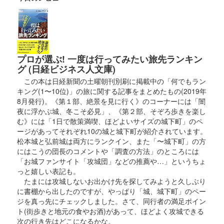
2024年6月15、16日に開催された群馬戦国御城印サミットで先行
販売された後、9月14日より現地にて販売。織田家の家紋「織田
木瓜」がデザインされている。文字はぐんま特使Menkoiガール
ズが担当した……
プロが選ぶ! 一度は行ってみたい旅先ランキン
小幡城 御城印
グ (日経ビジネス人文庫)
小幡城織田信長公版
この本は日経新聞の土曜朝刊別刷に掲載中の「何でもラン
2023年11月4日〜11月5日に開催された「群馬戦国御城印サミッ
キング(1〜10位)」の旅に関する記事をまとめたもの(2019年
ト」で先行販売された後、12月13日から現地販売
8月発行)。《第１部、絶景を見に行く》のコーナーには「闇
夜に浮かぶ城、冬こそ必見」、《第２部、そぞろ歩きを楽し
む》には「1日で散策満喫、ほどよいサイズの城下町」のペ
小幡城 御城印
ージがあってそれぞれ10の城と城下町が紹介されています。
令和五年秋の七草限定版
松本城と弘前城は両方にランクイン、また「〜城下町」の方
にはこうの団長のコメントや「調査の方法」のところには
秋の七草のイラストを使用した御城印。小幡城はフジバカマ。
「お城ファンサイト「攻城団」などの推薦や…」というちょ
っと嬉しい表記も。
たまには攻城しないお出かけ先を探してみようと久しぶり
小幡城 御城印
信長馬上サミット開催記念版
に書棚から出したのですが、やっぱり「城、城下町」のペー
ジを真っ先にチェックしました。さて、同行者の満足ポイン
ト(街歩きと地元の食やお酒)があって、ほどよく攻城できる
次の行き先はどこになるかな。