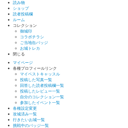
和紙に印刷された御城印。
読み物
ショップ
読者投稿欄
ルーム
小幡城 御城印
特別印 秋バージョン
コレクション
御城印
和紙に印刷された御城印。400枚限定での販売。
コラボチラシ
ご当地缶バッジ
お城トレカ
小幡城 御城印
閉じる
マイページ
各種プロフィールリンク
マイベストキャッスル
小幡城 御城印
織田信雄公 令和八年夏限定版
投稿した写真一覧
回答した読者投稿欄一覧
投稿したレビュー一覧
自分のコレクション一覧
小幡城 御城印
織田信長公 令和八年夏限定版
参加したイベント一覧
各種設定変更
攻城済み一覧
行きたいお城一覧
小幡城 御城印
織田信長公 令和八年夏限定版
挑戦中のバッジ一覧