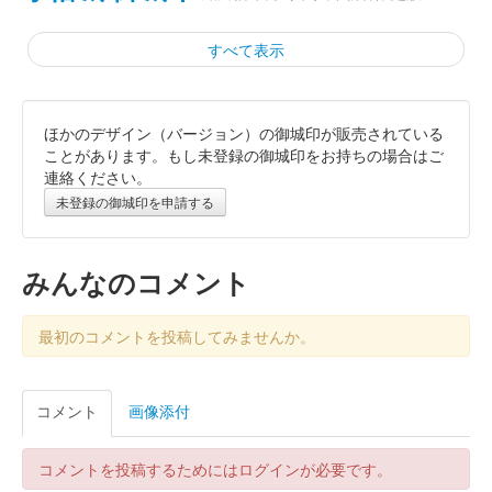
すべて表示
ほかのデザイン（バージョン）の御城印が販売されている
小幡城 御城印
令和七年秋限定版
ことがあります。もし未登録の御城印をお持ちの場合はご
連絡ください。
未登録の御城印を申請する
小幡城 御城印
信雄公版
みんなのコメント
小幡城 御城印
信長公版
最初のコメントを投稿してみませんか。
小幡城 御城印
コメント
画像添付
令和七年夏限定版
コメントを投稿するためにはログインが必要です。