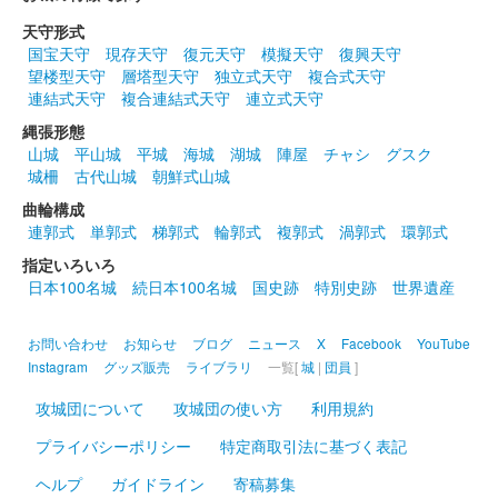
天守形式
国宝天守
現存天守
復元天守
模擬天守
復興天守
望楼型天守
層塔型天守
独立式天守
複合式天守
連結式天守
複合連結式天守
連立式天守
縄張形態
山城
平山城
平城
海城
湖城
陣屋
チャシ
グスク
城柵
古代山城
朝鮮式山城
曲輪構成
連郭式
単郭式
梯郭式
輪郭式
複郭式
渦郭式
環郭式
指定いろいろ
日本100名城
続日本100名城
国史跡
特別史跡
世界遺産
お問い合わせ
お知らせ
ブログ
ニュース
X
Facebook
YouTube
Instagram
グッズ販売
ライブラリ
一覧[
城
|
団員
]
攻城団について
攻城団の使い方
利用規約
プライバシーポリシー
特定商取引法に基づく表記
ヘルプ
ガイドライン
寄稿募集