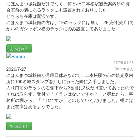
にほんまつ城報館だけでなく、何とJR二本松駅観光案内所の待
合室前の隅にあるラックにも設置されておりました！
どちらも在庫は潤沢です。
にほんまつ城報館の方は、1Fのラックには無く、2F受付(売店)向
かいのガシャポン横のラックにのみ設置してありました。
あっぱれ！
07/28 01:08
2026/7/27
Rararaさん
にほんまつ城報館が月曜日休みなので、二本松駅の市の観光案内
所に100名城スタンプを押しに行った際に入手しました。
入り口前のラックの右側下から2番目に3枚だけ置いてあったので
それは取らず、受付で「チラシはないですか？」と尋ねたら、事
務所の棚から、「これですか」と出していただけました。棚には
まだ在庫はあるようでした。
あっぱれ！