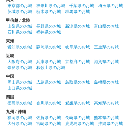
東京都のお城
神奈川県のお城
千葉県のお城
埼玉県のお城
茨城県のお城
栃木県のお城
群馬県のお城
甲信越 / 北陸
山梨県のお城
長野県のお城
新潟県のお城
富山県のお城
石川県のお城
福井県のお城
東海
愛知県のお城
静岡県のお城
岐阜県のお城
三重県のお城
近畿
大阪府のお城
兵庫県のお城
京都府のお城
滋賀県のお城
奈良県のお城
和歌山県のお城
中国
岡山県のお城
広島県のお城
鳥取県のお城
島根県のお城
山口県のお城
四国
徳島県のお城
香川県のお城
愛媛県のお城
高知県のお城
九州 / 沖縄
福岡県のお城
佐賀県のお城
長崎県のお城
熊本県のお城
大分県のお城
宮崎県のお城
鹿児島県のお城
沖縄県のお城