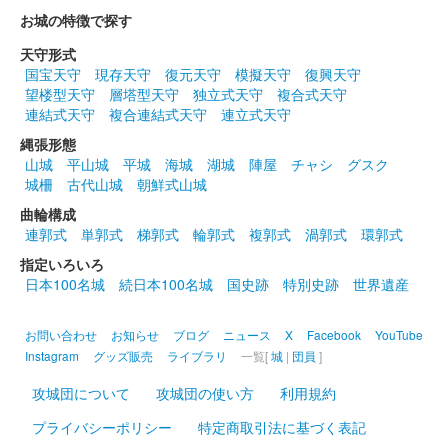
お城の特徴で探す
天守形式
国宝天守
現存天守
復元天守
模擬天守
復興天守
望楼型天守
層塔型天守
独立式天守
複合式天守
連結式天守
複合連結式天守
連立式天守
縄張形態
山城
平山城
平城
海城
湖城
陣屋
チャシ
グスク
城柵
古代山城
朝鮮式山城
曲輪構成
連郭式
単郭式
梯郭式
輪郭式
複郭式
渦郭式
環郭式
指定いろいろ
日本100名城
続日本100名城
国史跡
特別史跡
世界遺産
お問い合わせ
お知らせ
ブログ
ニュース
X
Facebook
YouTube
Instagram
グッズ販売
ライブラリ
一覧[
城
|
団員
]
攻城団について
攻城団の使い方
利用規約
プライバシーポリシー
特定商取引法に基づく表記