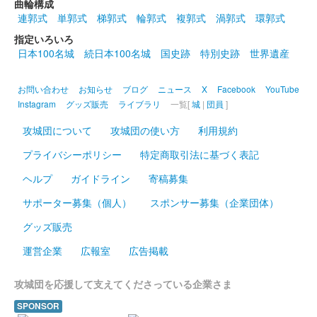
曲輪構成
連郭式
単郭式
梯郭式
輪郭式
複郭式
渦郭式
環郭式
指定いろいろ
日本100名城
続日本100名城
国史跡
特別史跡
世界遺産
お問い合わせ
お知らせ
ブログ
ニュース
X
Facebook
YouTube
Instagram
グッズ販売
ライブラリ
一覧[
城
|
団員
]
攻城団について
攻城団の使い方
利用規約
プライバシーポリシー
特定商取引法に基づく表記
ヘルプ
ガイドライン
寄稿募集
サポーター募集（個人）
スポンサー募集（企業団体）
グッズ販売
運営企業
広報室
広告掲載
攻城団を応援して支えてくださっている企業さま
SPONSOR