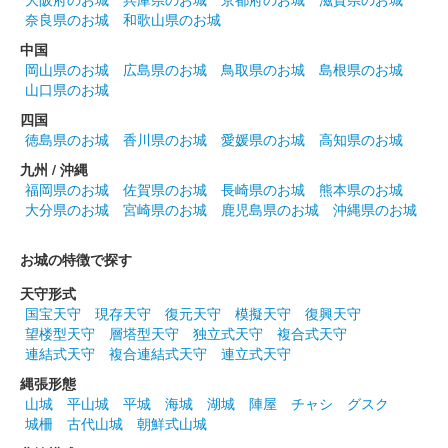
奈良県のお城
和歌山県のお城
中国
岡山県のお城
広島県のお城
鳥取県のお城
島根県のお城
山口県のお城
四国
徳島県のお城
香川県のお城
愛媛県のお城
高知県のお城
九州 / 沖縄
福岡県のお城
佐賀県のお城
長崎県のお城
熊本県のお城
大分県のお城
宮崎県のお城
鹿児島県のお城
沖縄県のお城
お城の特徴で探す
天守形式
国宝天守
現存天守
復元天守
模擬天守
復興天守
望楼型天守
層塔型天守
独立式天守
複合式天守
連結式天守
複合連結式天守
連立式天守
縄張形態
山城
平山城
平城
海城
湖城
陣屋
チャシ
グスク
城柵
古代山城
朝鮮式山城