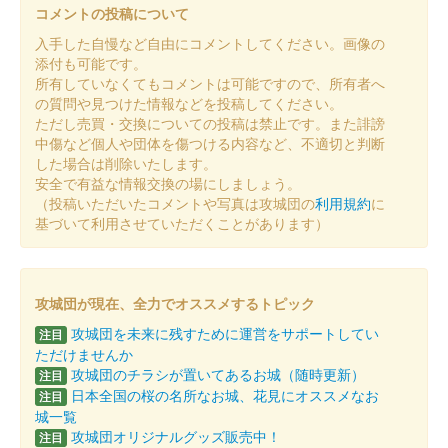
コメントの投稿について
入手した自慢など自由にコメントしてください。画像の
添付も可能です。
所有していなくてもコメントは可能ですので、所有者へ
の質問や見つけた情報などを投稿してください。
ただし売買・交換についての投稿は禁止です。また誹謗
中傷など個人や団体を傷つける内容など、不適切と判断
した場合は削除いたします。
安全で有益な情報交換の場にしましょう。
（投稿いただいたコメントや写真は攻城団の
利用規約
に
基づいて利用させていただくことがあります）
攻城団が現在、全力でオススメするトピック
攻城団を未来に残すために運営をサポートしてい
注目
ただけませんか
攻城団のチラシが置いてあるお城（随時更新）
注目
日本全国の桜の名所なお城、花見にオススメなお
注目
城一覧
攻城団オリジナルグッズ販売中！
注目