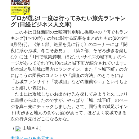
プロが選ぶ! 一度は行ってみたい旅先ランキン
グ (日経ビジネス人文庫)
この本は日経新聞の土曜朝刊別刷に掲載中の「何でもラン
キング(1〜10位)」の旅に関する記事をまとめたもの(2019年
8月発行)。《第１部、絶景を見に行く》のコーナーには「闇
夜に浮かぶ城、冬こそ必見」、《第２部、そぞろ歩きを楽し
む》には「1日で散策満喫、ほどよいサイズの城下町」のペ
ージがあってそれぞれ10の城と城下町が紹介されています。
松本城と弘前城は両方にランクイン、また「〜城下町」の方
にはこうの団長のコメントや「調査の方法」のところには
「お城ファンサイト「攻城団」などの推薦や…」というちょ
っと嬉しい表記も。
たまには攻城しないお出かけ先を探してみようと久しぶり
に書棚から出したのですが、やっぱり「城、城下町」のペー
ジを真っ先にチェックしました。さて、同行者の満足ポイン
ト(街歩きと地元の食やお酒)があって、ほどよく攻城できる
次の行き先はどこになるかな。
（
山鳩さん）
書籍ページを表示する