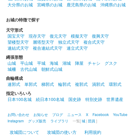
大分県のお城
宮崎県のお城
鹿児島県のお城
沖縄県のお城
お城の特徴で探す
天守形式
国宝天守
現存天守
復元天守
模擬天守
復興天守
望楼型天守
層塔型天守
独立式天守
複合式天守
連結式天守
複合連結式天守
連立式天守
縄張形態
山城
平山城
平城
海城
湖城
陣屋
チャシ
グスク
城柵
古代山城
朝鮮式山城
曲輪構成
連郭式
単郭式
梯郭式
輪郭式
複郭式
渦郭式
環郭式
指定いろいろ
日本100名城
続日本100名城
国史跡
特別史跡
世界遺産
お問い合わせ
お知らせ
ブログ
ニュース
X
Facebook
YouTube
Instagram
グッズ販売
ライブラリ
一覧[
城
|
団員
]
攻城団について
攻城団の使い方
利用規約