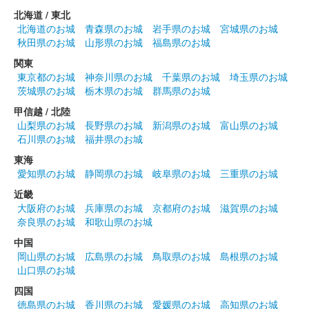
北海道 / 東北
北海道のお城
青森県のお城
岩手県のお城
宮城県のお城
秋田県のお城
山形県のお城
福島県のお城
関東
東京都のお城
神奈川県のお城
千葉県のお城
埼玉県のお城
茨城県のお城
栃木県のお城
群馬県のお城
甲信越 / 北陸
山梨県のお城
長野県のお城
新潟県のお城
富山県のお城
石川県のお城
福井県のお城
東海
愛知県のお城
静岡県のお城
岐阜県のお城
三重県のお城
近畿
大阪府のお城
兵庫県のお城
京都府のお城
滋賀県のお城
奈良県のお城
和歌山県のお城
中国
岡山県のお城
広島県のお城
鳥取県のお城
島根県のお城
山口県のお城
四国
徳島県のお城
香川県のお城
愛媛県のお城
高知県のお城