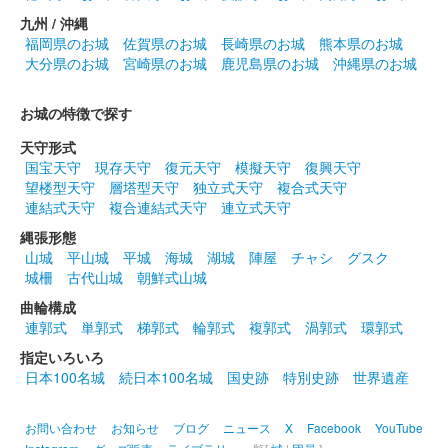
九州 / 沖縄
福岡県のお城
佐賀県のお城
長崎県のお城
熊本県のお城
大分県のお城
宮崎県のお城
鹿児島県のお城
沖縄県のお城
お城の特徴で探す
天守形式
国宝天守
現存天守
復元天守
模擬天守
復興天守
望楼型天守
層塔型天守
独立式天守
複合式天守
連結式天守
複合連結式天守
連立式天守
縄張形態
山城
平山城
平城
海城
湖城
陣屋
チャシ
グスク
城柵
古代山城
朝鮮式山城
曲輪構成
連郭式
単郭式
梯郭式
輪郭式
複郭式
渦郭式
環郭式
指定いろいろ
日本100名城
続日本100名城
国史跡
特別史跡
世界遺産
お問い合わせ
お知らせ
ブログ
ニュース
X
Facebook
YouTube