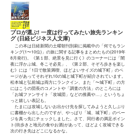
プロが選ぶ! 一度は行ってみたい旅先ランキン
グ (日経ビジネス人文庫)
この本は日経新聞の土曜朝刊別刷に掲載中の「何でもラン
キング(1〜10位)」の旅に関する記事をまとめたもの(2019年
8月発行)。《第１部、絶景を見に行く》のコーナーには「闇
夜に浮かぶ城、冬こそ必見」、《第２部、そぞろ歩きを楽し
む》には「1日で散策満喫、ほどよいサイズの城下町」のペ
ージがあってそれぞれ10の城と城下町が紹介されています。
松本城と弘前城は両方にランクイン、また「〜城下町」の方
にはこうの団長のコメントや「調査の方法」のところには
「お城ファンサイト「攻城団」などの推薦や…」というちょ
っと嬉しい表記も。
たまには攻城しないお出かけ先を探してみようと久しぶり
に書棚から出したのですが、やっぱり「城、城下町」のペー
ジを真っ先にチェックしました。さて、同行者の満足ポイン
ト(街歩きと地元の食やお酒)があって、ほどよく攻城できる
次の行き先はどこになるかな。